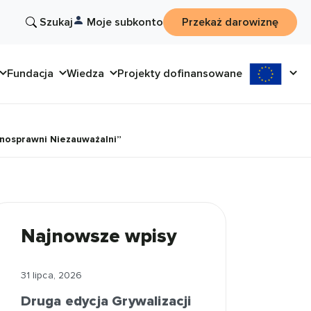
Szukaj
Moje subkonto
Przekaż darowiznę
Fundacja
Wiedza
Projekty dofinansowane
łnosprawni Niezauważalni”
Najnowsze wpisy
31 lipca, 2026
Druga edycja Grywalizacji