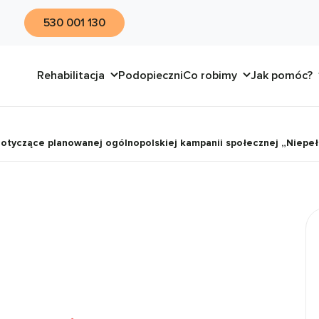
530 001 130
Rehabilitacja
Podopieczni
Co robimy
Jak pomóc?
dotyczące planowanej ogólnopolskiej kampanii społecznej „Niepe