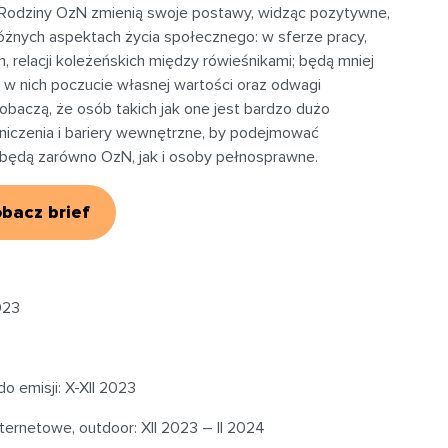
 Rodziny OzN zmienią swoje postawy, widząc pozytywne,
óżnych aspektach życia społecznego: w sferze pracy,
, relacji koleżeńskich między rówieśnikami; będą mniej
 w nich poczucie własnej wartości oraz odwagi
obaczą, że osób takich jak one jest bardzo dużo
niczenia i bariery wewnętrzne, by podejmować
 będą zarówno OzN, jak i osoby pełnosprawne.
bacz brief
2023
o emisji: X-XII 2023
internetowe, outdoor: XII 2023 – II 2024