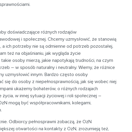
osprawnościami.
oby doświadczające różnych rodzajów
 zawodowej i społecznej. Chcemy uzmysłowić, że stanowią
 a ich potrzeby nie są odmienne od potrzeb pozostałej,
m też na objaśnianiu, jak wygląda życie
 takie osoby mierzą, jakie napotykają trudności, na czym
rzeb – w sposób naturalny i neutralny. Wiemy, że różnice
my uzmysłowić innym. Bardzo często osoby
ć się do osoby z niepełnosprawnością, jak się wobec niej
ampanii ukażemy bohaterów, o różnych rodzajach
życia, w innej sytuacji życiowej i roli społecznej –
OzN mogą być współpracownikami, kolegami,
.
nie. Odbiorcy pełnosprawni zobaczą, że OzN
iększej otwartości na kontakty z OzN, zrozumieją też,