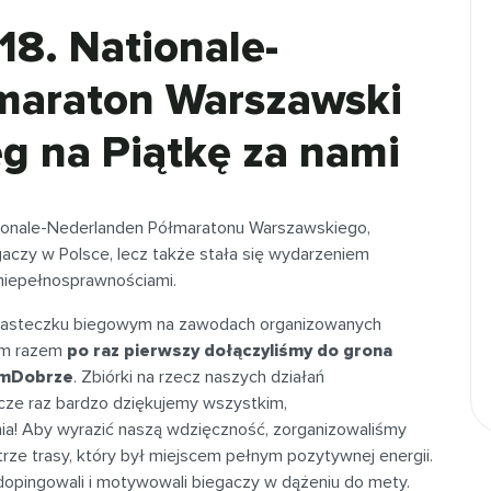
18. Nationale-
maraton Warszawski
eg na Piątkę za nami
ationale-Nederlanden Półmaratonu Warszawskiego,
egaczy w Polsce, lecz także stała się wydarzeniem
 niepełnosprawnościami.
 miasteczku biegowym na zawodach organizowanych
tym razem
po raz pierwszy dołączyliśmy do grona
gamDobrze
. Zbiórki na rzecz naszych działań
cze raz bardzo dziękujemy wszystkim,
nia! Aby wyrazić naszą wdzięczność, zorganizowaliśmy
trze trasy, który był miejscem pełnym pozytywnej energii.
opingowali i motywowali biegaczy w dążeniu do mety.