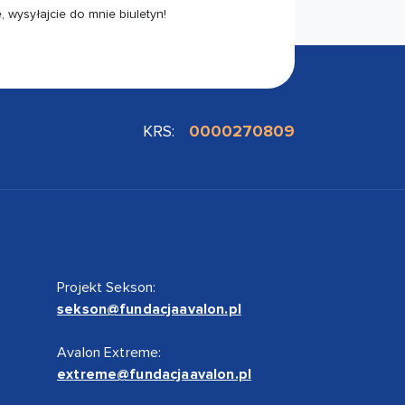
 wysyłajcie do mnie biuletyn!
KRS:
0000270809
Projekt Sekson:
sekson@fundacjaavalon.pl
Avalon Extreme:
extreme@fundacjaavalon.pl