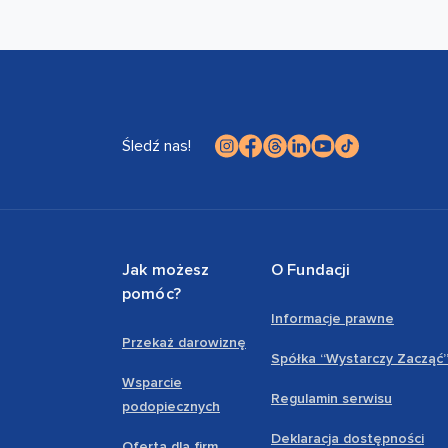
Śledź nas!
Jak możesz
O Fundacji
pomóc?
Informacje prawne
Przekaż darowiznę
Spółka “Wystarczy Zacząć
Wsparcie
Regulamin serwisu
podopiecznych
Deklaracja dostępności
Oferta dla firm