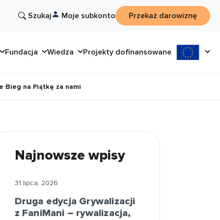
Szukaj
Moje subkonto
Przekaż darowiznę
Fundacja
Wiedza
Projekty dofinansowane
 Bieg na Piątkę za nami
Najnowsze wpisy
31 lipca, 2026
Druga edycja Grywalizacji
z FaniMani – rywalizacja,