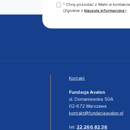
* Chcę pozostać z Wami w kontakcie,
(Zgodnie z
klauzulą informacyjną
.)
Kontakt
Fundacja Avalon
ul. Domaniewska 50A
”
02-672 Warszawa
kontakt@fundacjaavalon.pl
tel:
22 266 82 36