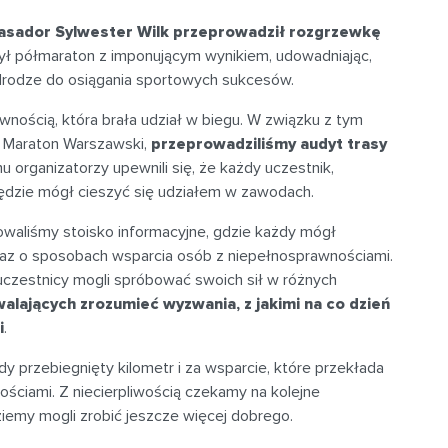
sador Sylwester Wilk przeprowadził rozgrzewkę
zył półmaraton z imponującym wynikiem, udowadniając,
drodze do osiągania sportowych sukcesów.
wnością, która brała udział w biegu. W związku z tym
 Maraton Warszawski,
przeprowadziliśmy audyt trasy
mu organizatorzy upewnili się, że każdy uczestnik,
będzie mógł cieszyć się udziałem w zawodach.
aliśmy stoisko informacyjne, gdzie każdy mógł
 oraz o sposobach wsparcia osób z niepełnosprawnościami.
uczestnicy mogli spróbować swoich sił w różnych
alających zrozumieć wyzwania, z jakimi na co dzień
i
.
y przebiegnięty kilometr i za wsparcie, które przekłada
ościami. Z niecierpliwością czekamy na kolejne
iemy mogli zrobić jeszcze więcej dobrego.