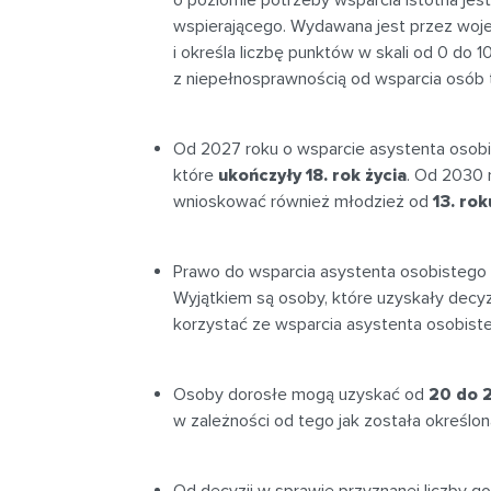
wspierającego. Wydawana jest przez woje
i określa liczbę punktów w skali od 0 do 
z niepełnosprawnością od wsparcia osób 
Od 2027 roku o wsparcie asystenta osob
które
ukończyły 18. rok życia
. Od 2030 
wnioskować również młodzież od
13. rok
Prawo do wsparcia asystenta osobistego 
Wyjątkiem są osoby, które uzyskały decyz
korzystać ze wsparcia asystenta osobist
Osoby dorosłe mogą uzyskać od
20 do 
w zależności od tego jak została określo
Od decyzji w sprawie przyznanej liczby g