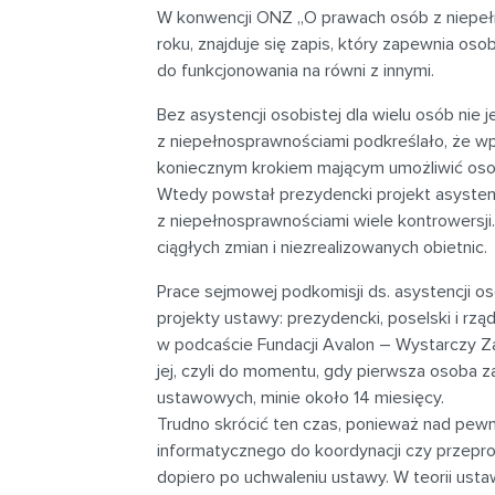
W konwencji ONZ „O prawach osób z niepełn
roku, znajduje się zapis, który zapewnia o
do funkcjonowania na równi z innymi.
Bez asystencji osobistej dla wielu osób nie
z niepełnosprawnościami podkreślało, że wp
koniecznym krokiem mającym umożliwić oso
Wtedy powstał prezydencki projekt asystenc
z niepełnosprawnościami wiele kontrowersji
ciągłych zmian i niezrealizowanych obietnic.
Prace sejmowej podkomisji ds. asystencji os
projekty ustawy: prezydencki, poselski i rzą
w podcaście Fundacji Avalon – Wystarczy 
jej, czyli do momentu, gdy pierwsza osoba z
ustawowych, minie około 14 miesięcy.
Trudno skrócić ten czas, ponieważ nad pewn
informatycznego do koordynacji czy przep
dopiero po uchwaleniu ustawy. W teorii ust