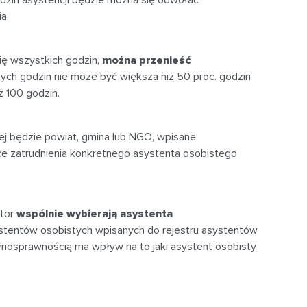
ia.
ię wszystkich godzin,
można przenieść
onych godzin nie może być większa niż 50 proc. godzin
ż 100 godzin.
tej będzie powiat, gmina lub NGO, wpisane
ce zatrudnienia konkretnego asystenta osobistego
ator
wspólnie wybierają asystenta
tentów osobistych wpisanych do rejestru asystentów
łnosprawnością ma wpływ na to jaki asystent osobisty