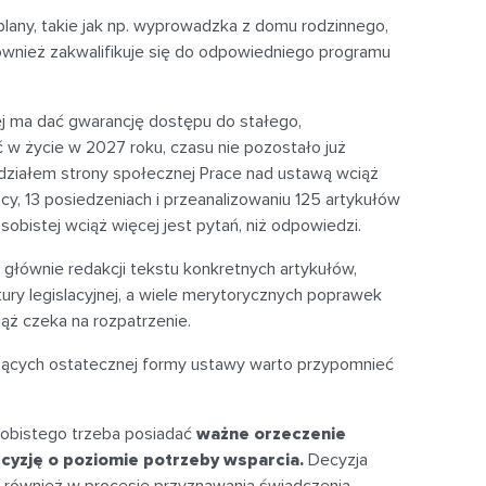
lany, takie jak np. wyprowadzka z domu rodzinnego,
ównież zakwalifikuje się do odpowiedniego programu
j ma dać gwarancję dostępu do stałego,
w życie w 2027 roku, czasu nie pozostało już
udziałem strony społecznej Prace nad ustawą wciąż
acy, 13 posiedzeniach i przeanalizowaniu 125 artykułów
sobistej wciąż więcej jest pytań, niż odpowiedzi.
głównie redakcji tekstu konkretnych artykułów,
tury legislacyjnej, a wiele merytorycznych poprawek
ąż czeka na rozpatrzenie.
zących ostatecznej formy ustawy warto przypomnieć
obistego trzeba posiadać
ważne orzeczenie
cyzję o poziomie potrzeby wsparcia.
Decyzja
t również w procesie przyznawania świadczenia