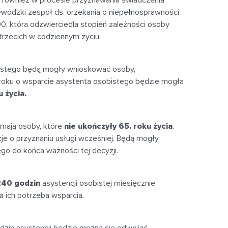
wódzki zespół ds. orzekania o niepełnosprawności
100, która odzwierciedla stopień zależności osoby
trzecich w codziennym życiu.
istego będą mogły wnioskować osoby,
roku o wsparcie asystenta osobistego będzie mogła
u życia.
mają osoby, które
nie ukończyły 65. roku życia
.
je o przyznaniu usługi wcześniej. Będą mogły
ego do końca ważności tej decyzji.
240 godzin
asystencji osobistej miesięcznie,
na ich potrzeba wsparcia.
odzin asystencji będzie można się odwołać