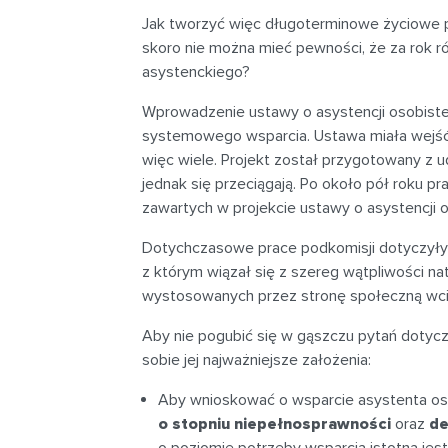
Jak tworzyć więc długoterminowe życiowe p
skoro nie można mieć pewności, że za rok r
asystenckiego?
Wprowadzenie ustawy o asystencji osobiste
systemowego wsparcia. Ustawa miała wejść 
więc wiele. Projekt został przygotowany z 
jednak się przeciągają. Po około pół roku pr
zawartych w projekcie ustawy o asystencji o
Dotychczasowe prace podkomisji dotyczyły 
z którym wiązał się z szereg wątpliwości na
wystosowanych przez stronę społeczną wci
Aby nie pogubić się w gąszczu pytań dotyc
sobie jej najważniejsze założenia:
Aby wnioskować o wsparcie asystenta os
o stopniu niepełnosprawności
oraz
de
o poziomie potrzeby wsparcia istotna jes