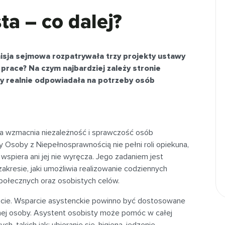
ta – co dalej?
isja sejmowa rozpatrywała trzy projekty ustawy
 prace? Na czym najbardziej zależy stronie
aby realnie odpowiadała na potrzeby osób
ra wzmacnia niezależność i sprawczość osób
 Osoby z Niepełnosprawnością nie pełni roli opiekuna,
 wspiera ani jej nie wyręcza. Jego zadaniem jest
akresie, jaki umożliwia realizowanie codziennych
połecznych oraz osobistych celów.
ście. Wsparcie asystenckie powinno być dostosowane
etnej osoby. Asystent osobisty może pomóc w całej
takich jak: ubieranie się, higiena, jedzenie,