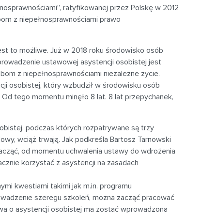
osprawnościami”, ratyfikowanej przez Polskę w 2012
sobom z niepełnosprawnościami prawo
 jest to możliwe. Już w 2018 roku środowisko osób
rowadzenie ustawowej asystencji osobistej jest
bom z niepełnosprawnościami niezależne życie.
ji osobistej, który wzbudził w środowisku osób
. Od tego momentu minęło 8 lat. 8 lat przepychanek,
obistej, podczas których rozpatrywane są trzy
dowy, wciąż trwają. Jak podkreśla Bartosz Tarnowski
Zacząć, od momentu uchwalenia ustawy do wdrożenia
acznie korzystać z asystencji na zasadach
ymi kwestiami takimi jak m.in. programu
rowadzenie szeregu szkoleń, można zacząć pracować
awa o asystencji osobistej ma zostać wprowadzona