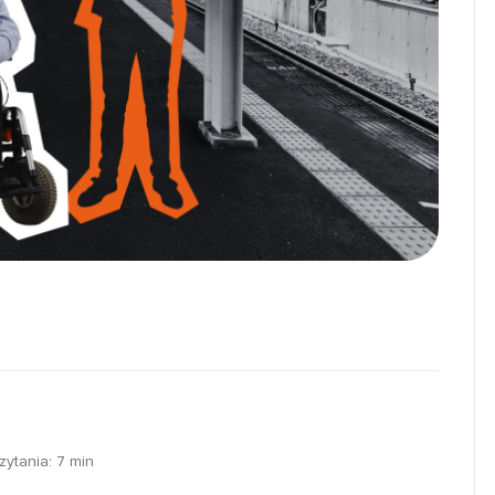
zytania:
7
min