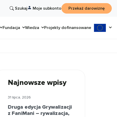
Szukaj
Moje subkonto
Przekaż darowiznę
Fundacja
Wiedza
Projekty dofinansowane
Najnowsze wpisy
31 lipca, 2026
Druga edycja Grywalizacji
z FaniMani – rywalizacja,