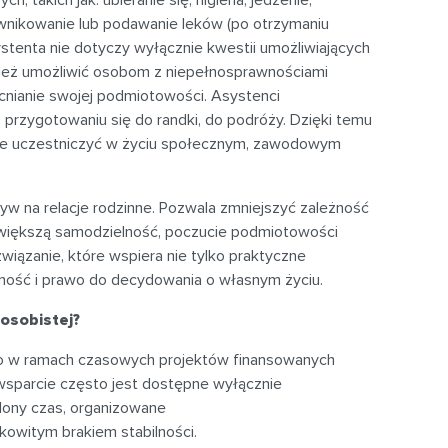
ewnikowanie lub podawanie leków (po otrzymaniu
ystenta nie dotyczy wyłącznie kwestii umożliwiających
nież umożliwić osobom z niepełnosprawnościami
cnianie swojej podmiotowości. Asystenci
 przygotowaniu się do randki, do podróży. Dzięki temu
ie uczestniczyć w życiu społecznym, zawodowym
yw na relacje rodzinne. Pozwala zmniejszyć zależność
a większą samodzielność, poczucie podmiotowości
wiązanie, które wspiera nie tylko praktyczne
żność i prawo do decydowania o własnym życiu.
osobistej?
no w ramach czasowych projektów finansowanych
sparcie często jest dostępne wyłącznie
ślony czas, organizowane
łkowitym brakiem stabilności.