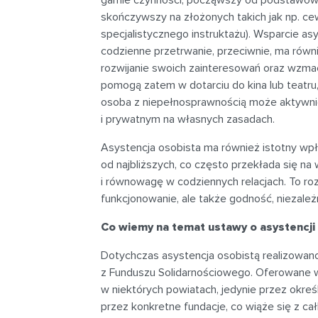
skończywszy na złożonych takich jak np. c
specjalistycznego instruktażu). Wsparcie as
codzienne przetrwanie, przeciwnie, ma rów
rozwijanie swoich zainteresowań oraz wzma
pomogą zatem w dotarciu do kina lub teatru,
osoba z niepełnosprawnością może aktywn
i prywatnym na własnych zasadach.
Asystencja osobista ma również istotny wpł
od najbliższych, co często przekłada się n
i równowagę w codziennych relacjach. To roz
funkcjonowanie, ale także godność, niezale
Co wiemy na temat ustawy o asystencji 
Dotychczas asystencja osobistą realizowa
z Funduszu Solidarnościowego. Oferowane w
w niektórych powiatach, jedynie przez okre
przez konkretne fundacje, co wiąże się z ca