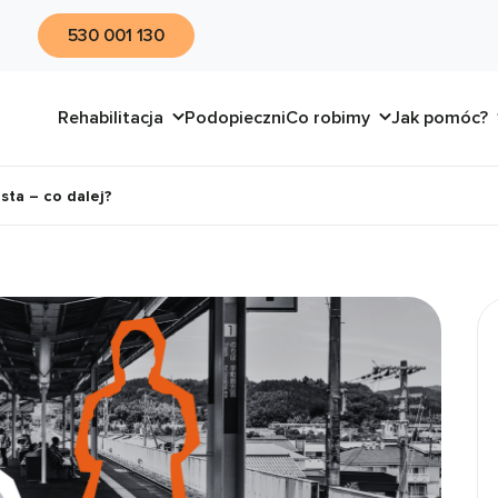
530 001 130
Rehabilitacja
Podopieczni
Co robimy
Jak pomóc?
sta – co dalej?