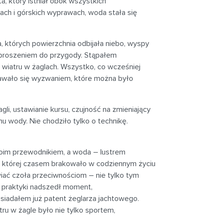
a, który istniał obok wszystkich
kach i górskich wyprawach, woda stała się
, których powierzchnia odbijała niebo, wyspy
aproszeniem do przygody. Stąpałem
 wiatru w żaglach. Wszystko, co wcześniej
tawało się wyzwaniem, które można było
li, ustawianie kursu, czujność na zmieniający
mu wody. Nie chodziło tylko o technikę.
oim przewodnikiem, a woda – lustrem
i, której czasem brakowało w codziennym życiu
iać czoła przeciwnościom – nie tylko tym
 i praktyki nadszedł moment,
osiadałem już patent żeglarza jachtowego.
ru w żagle było nie tylko sportem,