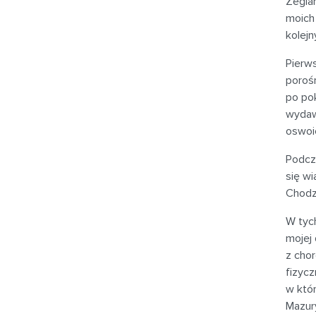
Żeglar
moich 
kolej
Pierws
poroś
po pok
wydaw
oswoi
Podcza
się wi
Chodzi
W tyc
mojej
z cho
fizycz
w któr
Mazury