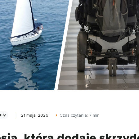
kuły
21 maja, 2026
Czas czytania:
7
min
sja, która dodaje skrzyd