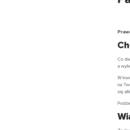
Prawd
Ch
Co dw
a wyb
W kwi
na Two
się al
Podzie
Wi