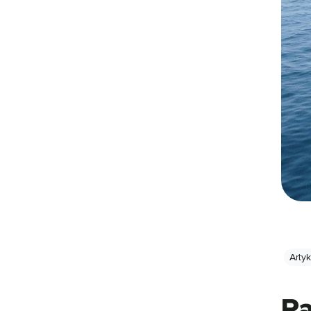
Arty
Pa