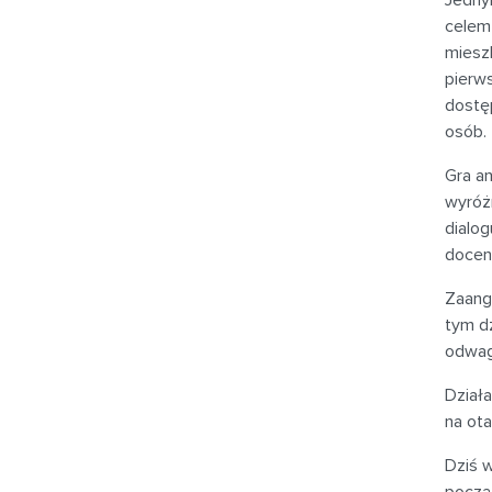
Jednym
celem
mieszk
pierws
dostęp
osób.
Gra a
wyróż
dialog
docen
Zaang
tym dz
odwag
Działa
na ota
Dziś w