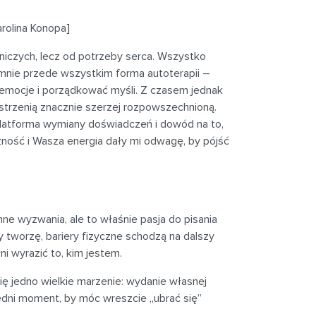
arolina Konopa]
niczych, lecz od potrzeby serca. Wszystko
 mnie przede wszystkim forma autoterapii –
emocje i porządkować myśli. Z czasem jednak
estrzenią znacznie szerzej rozpowszechnioną.
, platforma wymiany doświadczeń i dowód na to,
ność i Wasza energia dały mi odwagę, by pójść
 wyzwania, ale to właśnie pasja do pisania
y tworzę, bariery fizyczne schodzą na dalszy
ni wyrazić to, kim jestem.
się jedno wielkie marzenie: wydanie własnej
edni moment, by móc wreszcie „ubrać się”