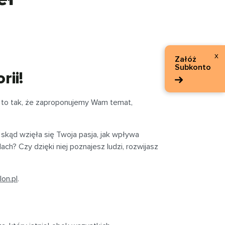
x
Załóż
Subkonto
ii!
o to tak, że zaproponujemy Wam temat,
kąd wzięła się Twoja pasja, jak wpływa
ach? Czy dzięki niej poznajesz ludzi, rozwijasz
on.pl
.