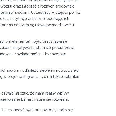
gra terenowa i wydarzenie integracyjne. Jej
wózku oraz integracja różnych środowisk:
łnosprawnościami. Uczestnicy – często po raz
ać instytucje publiczne, oceniając ich
tóre na co dzień są niewidoczne dla wielu
j ważnym elementem było przyznawanie
sem inicjatywa ta stała się przestrzenią
i budowanie świadomości – był szeroko
pomogło mi odnaleźć siebie na nowo. Dzięki
ę w projektach graficznych, a także nabrałam
. Pozwala mi czuć, że mam realny wpływ
uję własne bariery i stale się rozwijam.
. To, co kiedyś było przeszkodą, stało się