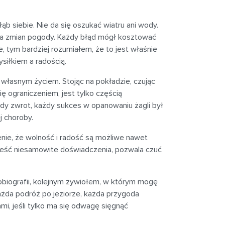
b siebie. Nie da się oszukać wiatru ani wody.
ia zmian pogody. Każdy błąd mógł kosztować
, tym bardziej rozumiałem, że to jest właśnie
siłkiem a radością.
 własnym życiem. Stojąc na pokładzie, czując
ę ograniczeniem, jest tylko częścią
ażdy zwrot, każdy sukces w opanowaniu żagli był
j choroby.
ienie, że wolność i radość są możliwe nawet
ynieść niesamowite doświadczenia, pozwala czuć
tobiografii, kolejnym żywiołem, w którym mogę
ażda podróż po jeziorze, każda przygoda
i, jeśli tylko ma się odwagę sięgnąć