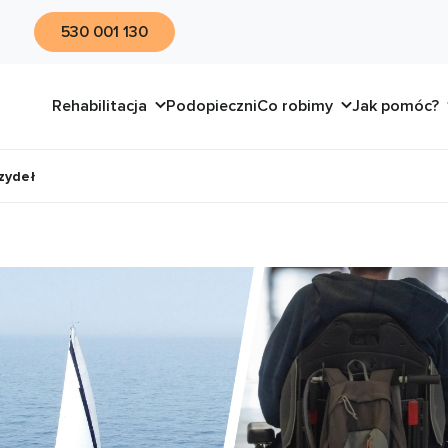
530 001 130
Rehabilitacja
Podopieczni
Co robimy
Jak pomóc?
rzydeł