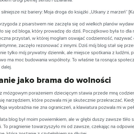
kiem drogi pełnej sensu i działania.
silniejsze niż bariery: Moja droga do książki „Utkany z marzeń” [K
przygoda z pisarstwem nie zaczęła się od wielkich planów wydaw
ło się od bloga, który prowadzę do dziś. Początkowo była to dla
eczna przystań, w której mogłam oswajać codzienność, nazywać 
 intymne, zaczęło rezonować z innymi. Dziś mój blog stał się prz
 nie tylko mój prywatny dziennik, ale miejsce spotkania z ludźmi
owo ma moc budowania wspólnoty. To właśnie ta rosnąca społecz
 dalej.
anie jako brama do wolności
 z mózgowym porażeniem dziecięcym stawia przede mną codzienne
się narzędziem, które pozwala mi je skutecznie przekraczać. Kied
Moja wyobraźnia nie zna ograniczeń, a klawiatura pozwala mi w peł
lata blog był moim powiernikiem, ale w głębi duszy zawsze tliło 
ki. To pragnienie towarzyszyło mi od zawsze, czekając na odpowi
ę, która zostanie z czytelnikiem na dłużej.