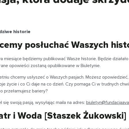
ziwe historie
cemy posłuchać Waszych histor
a miesiące będziemy publikować Wasze historie. Będzie działał
rane opowieści zostaną opublikowane w Biuletynie.
etniu chcemy usłyszeć o Waszych pasjach. Możesz opowiedzieć, s
je życie i co Ci daje na co dzień. Czy pomaga Ci w trudnych chwil
bo przełamujesz bariery?
l się swoją pasją, wysyłając maila na adres:
biuletyn@fundacjaaval
atr i Woda [Staszek Żukowski]