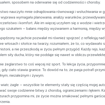
tuałem, sposobem na oderwanie się od codzienności i choroby.
stwo nauczyło mnie odnajdowania równowagi i wsłuchiwania w głą
 wyprawa wymagała planowania, analizy warunków, przewidywan
czeństwo i komfort. Ale im więcej uczyłem się o wodzie i wietrze
zego szukałem – balans między wyzwaniem a harmonią, między wy
pędzony na jachcie pozwalał mi również spojrzeć z refleksją nad
we włosach i słońce na twarzy, rozumiałem, że to, co wydawało si
historii, a nie przeszkodą w życiu pełnym przygód. Każdy rejs, k
em siły ducha, który nie poddaje się nawet w obliczu przewlekłe
ie żeglarstwo to coś więcej niż sport. To lekcja życia, przypomn
 gdy ciało stawia granice. To dowód na to, że pasja potrafi prz
ełnym, niezależnym i żywym.
wiatr, żagle – wszystkie te elementy stały się częścią mojej au
wać swoje codzienne bitwy z chorobą, ograniczeniami i lękiem. K
zurach przypomina mi, że życie można smakować pełnymi garściam
rzenia.