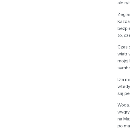
ale ry
Żeglar
Każda
bezpie
to, c
Czas s
wiatr 
mojej 
symbol
Dla mn
wtedy,
się p
Woda, 
wygry
na Ma
po ma