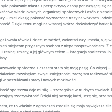
 z ważniejszych projektów była także „Gra na 4 koła” – miejska 
 było pokazanie miasta z perspektywy osoby poruszającej się na 
ańców, władz lokalnych, organizacji społecznych i osób z niepe
zy – mieli okazję pokonać wyznaczone trasy na wózkach i odwiedz
ność. Dzięki temu mogli na własnej skórze doświadczyć barier, k
ngażowała również dzieci, młodzież, wolontariuszy i media, a je
nień miejscom przyjaznym osobom z niepełnosprawnościami. Z cza
u i realnej zmiany, a jej głównym celem – integracja społeczna 
iany.
ażowanie społeczne z czasem stało się moją pasją. Co więcej – 
iałaniom rozwinęłam swoje umiejętności, zaczęłam realizować si
i w poszukiwaniu pracy i nowych możliwości.
lność społeczna daje mi siłę – szczególnie w trudnych chwilach
czającą rzeczywistość. Dzięki niej poznaję ludzi, uczę się, przełam
iem, że to właśnie z ograniczeń zrodziła się moja największa siła