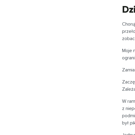
Dz
Choru
przeł
zobacz
Moje 
ograni
Zamias
Zaczęł
Zależa
W rama
z nie
podmi
był pi