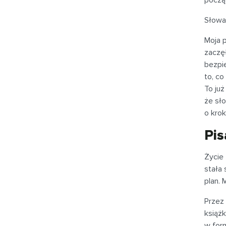
począt
Słowa 
Moja 
zaczę
bezpi
to, co
To już
że sł
o krok
Pis
Życie
stała 
plan. 
Przez 
książ
w form