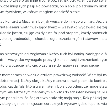
stwo przyszło do mnie trochę później, jak odkrycie nowego świat
wcześniejszych pasji. Po powietrzu, po niebie, po adrenaliny sko
nym żywiołem, w którym mogłem odnaleźć siebie.
zy kontakt z Mazurami był jak wejście do innego wymiaru. Jeziora
nięte lasami, wiatr muskający twarz – wszystko wydawało się z
ładzie jachtu, czując każdy ruch fal pod stopami, każdy podmuch
ało się trudnością – choroba, ograniczenia mięśni i stawów – s
ć.
s pierwszych dni żeglowania każdy ruch był nauką. Naciąganie żag
atr – wszystko wymagało precyzji, koncentracji i zrozumienia ryt
ło o wyczucie, intuicję, o zaufanie do natury i samego siebie.
h momentach na wodzie czułem prawdziwą wolność. Wiatr był m
 determinacji. Każdy skręt, każdy manewr dawał poczucie kontrol
robą. Każda fala, którą ujarzmiałem, była dowodem, że mogę staw
nym, ale także tym mentalnym. Po kilku dniach intensywnej nauki
ym poczułem, że żeglarstwo stało się moją pasją. Rok później p
 stały się moim miejscem corocznych wypraw, gdzie łapanie wiat