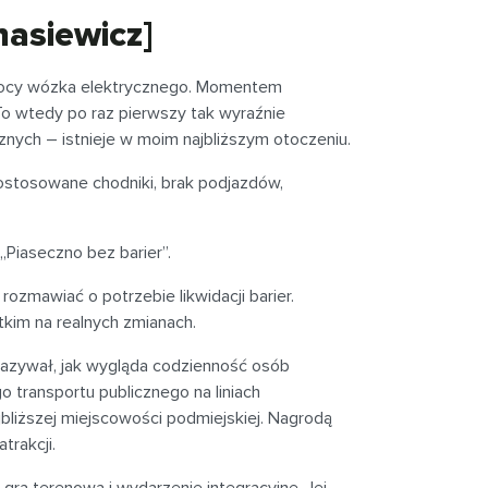
nasiewicz]
pomocy wózka elektrycznego. Momentem
o wtedy po raz pierwszy tak wyraźnie
cznych – istnieje w moim najbliższym otoczeniu.
ostosowane chodniki, brak podjazdów,
„Piaseczno bez barier”.
rozmawiać o potrzebie likwidacji barier.
tkim na realnych zmianach.
okazywał, jak wygląda codzienność osób
 transportu publicznego na liniach
bliższej miejscowości podmiejskiej. Nagrodą
trakcji.