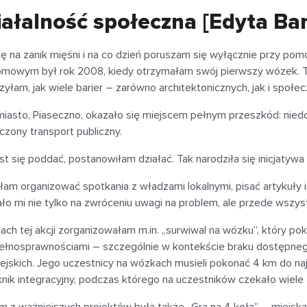
iałalność społeczna [Edyta Ba
ję na zanik mięśni i na co dzień poruszam się wyłącznie przy 
omowym był rok 2008, kiedy otrzymałam swój pierwszy wózek. T
yłam, jak wiele barier – zarówno architektonicznych, jak i społe
miasto, Piaseczno, okazało się miejscem pełnym przeszkód: nied
czony transport publiczny.
t się poddać, postanowiłam działać. Tak narodziła się inicjatywa 
am organizować spotkania z władzami lokalnymi, pisać artykuły i 
ło mi nie tylko na zwróceniu uwagi na problem, ale przede wszys
ch tej akcji zorganizowałam m.in. „surwiwal na wózku”, który p
pełnosprawnościami – szczególnie w kontekście braku dostępnego
ejskich. Jego uczestnicy na wózkach musieli pokonać 4 km do naj
knik integracyjny, podczas którego na uczestników czekało wiele a