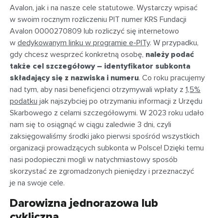
Avalon, jak i na nasze cele statutowe. Wystarczy wpisać
w swoim rocznym rozliczeniu PIT numer KRS Fundacji
Avalon 0000270809 lub rozliczyć się internetowo
w
dedykowanym linku w programie e-PITy
. W przypadku,
gdy chcesz wesprzeć konkretną osobę,
należy podać
także cel szczegółowy – identyfikator subkonta
składający się z nazwiska i numeru
. Co roku pracujemy
nad tym, aby nasi beneficjenci otrzymywali wpłaty z
1,5%
podatku
jak najszybciej po otrzymaniu informacji z Urzędu
Skarbowego z celami szczegółowymi. W 2023 roku udało
nam się to osiągnąć w ciągu zaledwie 3 dni, czyli
zaksięgowaliśmy środki jako pierwsi spośród wszystkich
organizacji prowadzących subkonta w Polsce! Dzięki temu
nasi podopieczni mogli w natychmiastowy sposób
skorzystać ze zgromadzonych pieniędzy i przeznaczyć
je na swoje cele.
Darowizna jednorazowa lub
cykliczna