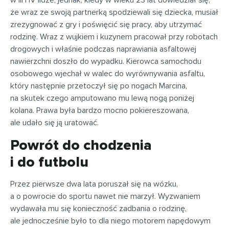
w III i IV lidze, jednak, kiedy w wieku 23 lat dowiedział się,
że wraz ze swoją partnerką spodziewali się dziecka, musiał
zrezygnować z gry i poświęcić się pracy, aby utrzymać
rodzinę. Wraz z wujkiem i kuzynem pracował przy robotach
drogowych i właśnie podczas naprawiania asfaltowej
nawierzchni doszło do wypadku. Kierowca samochodu
osobowego wjechał w walec do wyrównywania asfaltu,
który następnie przetoczył się po nogach Marcina,
na skutek czego amputowano mu lewą nogą poniżej
kolana. Prawa była bardzo mocno pokiereszowana,
ale udało się ją uratować.
Powrót do chodzenia
i do futbolu
Przez pierwsze dwa lata poruszał się na wózku,
a o powrocie do sportu nawet nie marzył. Wyzwaniem
wydawała mu się konieczność zadbania o rodzinę,
ale jednocześnie było to dla niego motorem napędowym