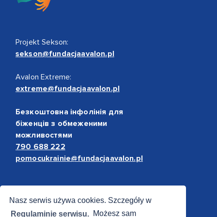
Projekt Sekson:
sekson@fundacjaavalon.pl
Avalon Extreme:
extreme@fundacjaavalon.pl
Безкоштовна інфолінія для
біженців з обмеженими
можливостями
790 688 222
pomocukrainie@fundacjaavalon.pl
Bezpieczne płatności
Nasz serwis używa cookies. Szczegóły w
Regulaminie serwisu.
Możesz sam