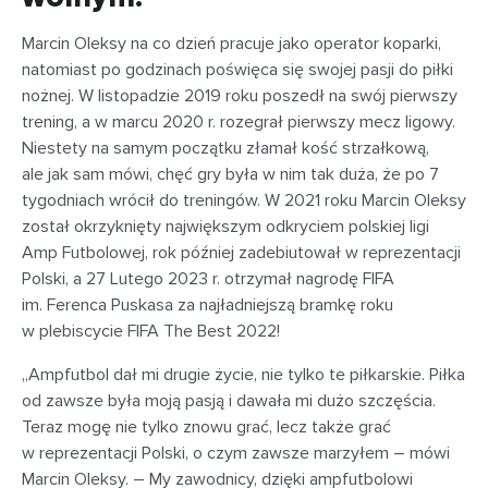
Marcin Oleksy na co dzień pracuje jako operator koparki,
natomiast po godzinach poświęca się swojej pasji do piłki
nożnej. W listopadzie 2019 roku poszedł na swój pierwszy
trening, a w marcu 2020 r. rozegrał pierwszy mecz ligowy.
Niestety na samym początku złamał kość strzałkową,
ale jak sam mówi, chęć gry była w nim tak duża, że po 7
tygodniach wrócił do treningów. W 2021 roku Marcin Oleksy
został okrzyknięty największym odkryciem polskiej ligi
Amp Futbolowej, rok później zadebiutował w reprezentacji
Polski, a 27 Lutego 2023 r. otrzymał nagrodę FIFA
im. Ferenca Puskasa za najładniejszą bramkę roku
w plebiscycie FIFA The Best 2022!
„Ampfutbol dał mi drugie życie, nie tylko te piłkarskie. Piłka
od zawsze była moją pasją i dawała mi dużo szczęścia.
Teraz mogę nie tylko znowu grać, lecz także grać
w reprezentacji Polski, o czym zawsze marzyłem – mówi
Marcin Oleksy. – My zawodnicy, dzięki ampfutbolowi