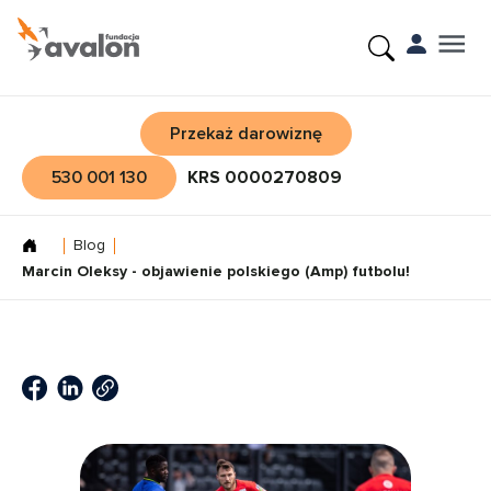
Przekaż darowiznę
530 001 130
KRS 0000270809
Blog
Marcin Oleksy - objawienie polskiego (Amp) futbolu!