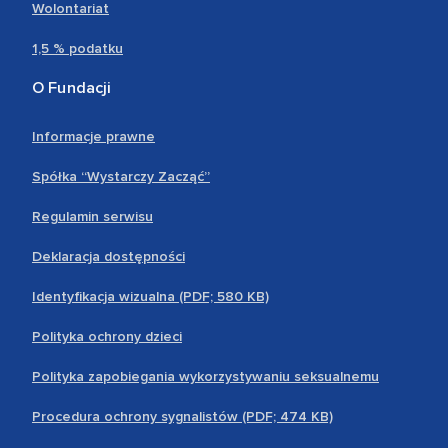
Wolontariat
1,5 % podatku
O Fundacji
Informacje prawne
Spółka “Wystarczy Zacząć”
Regulamin serwisu
Deklaracja dostępności
Identyfikacja wizualna (PDF; 580 KB)
Polityka ochrony dzieci
Polityka zapobiegania wykorzystywaniu seksualnemu
Procedura ochrony sygnalistów (PDF; 474 KB)