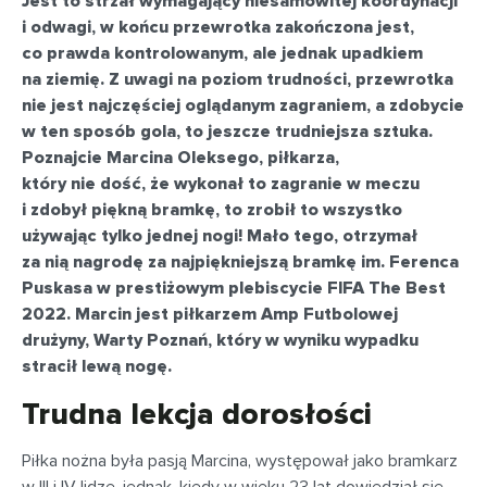
Jest to strzał wymagający niesamowitej koordynacji
i odwagi, w końcu przewrotka zakończona jest,
co prawda kontrolowanym, ale jednak upadkiem
na ziemię. Z uwagi na poziom trudności, przewrotka
nie jest najczęściej oglądanym zagraniem, a zdobycie
w ten sposób gola, to jeszcze trudniejsza sztuka.
Poznajcie Marcina Oleksego, piłkarza,
który nie dość, że wykonał to zagranie w meczu
i zdobył piękną bramkę, to zrobił to wszystko
używając tylko jednej nogi! Mało tego, otrzymał
za nią nagrodę za najpiękniejszą bramkę im. Ferenca
Puskasa w prestiżowym plebiscycie FIFA The Best
2022. Marcin jest piłkarzem Amp Futbolowej
drużyny, Warty Poznań, który w wyniku wypadku
stracił lewą nogę.
Trudna lekcja dorosłości
Piłka nożna była pasją Marcina, występował jako bramkarz