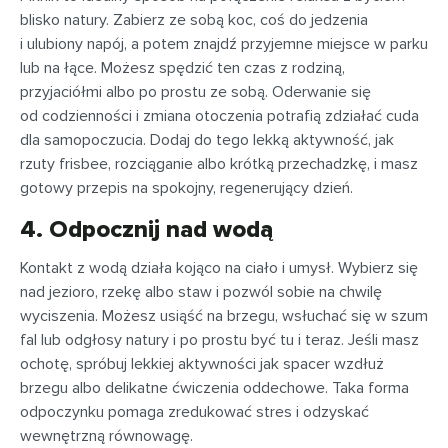
blisko natury. Zabierz ze sobą koc, coś do jedzenia
i ulubiony napój, a potem znajdź przyjemne miejsce w parku
lub na łące. Możesz spędzić ten czas z rodziną,
przyjaciółmi albo po prostu ze sobą. Oderwanie się
od codzienności i zmiana otoczenia potrafią zdziałać cuda
dla samopoczucia. Dodaj do tego lekką aktywność, jak
rzuty frisbee, rozciąganie albo krótką przechadzkę, i masz
gotowy przepis na spokojny, regenerujący dzień.
4. Odpocznij nad wodą
Kontakt z wodą działa kojąco na ciało i umysł. Wybierz się
nad jezioro, rzekę albo staw i pozwól sobie na chwilę
wyciszenia. Możesz usiąść na brzegu, wsłuchać się w szum
fal lub odgłosy natury i po prostu być tu i teraz. Jeśli masz
ochotę, spróbuj lekkiej aktywności jak spacer wzdłuż
brzegu albo delikatne ćwiczenia oddechowe. Taka forma
odpoczynku pomaga zredukować stres i odzyskać
wewnętrzną równowagę.