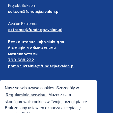
Projekt Sekson:
sekson@fundacjaavalon.pl
Avalon Extreme:
extreme@fundacjaavalon.pl
Безкоштовна інфолінія для
біженців з обмеженими
можливостями
790 688 222
pomocukrainie@fundacjaavalon.pl
Bezpieczne płatności
Nasz serwis używa cookies. Szczegóły w
Regulaminie serwisu.
Możesz sam
skonfigurować cookies w Twojej przeglądarce.
Brak zmiany ustawień oznacza akceptację