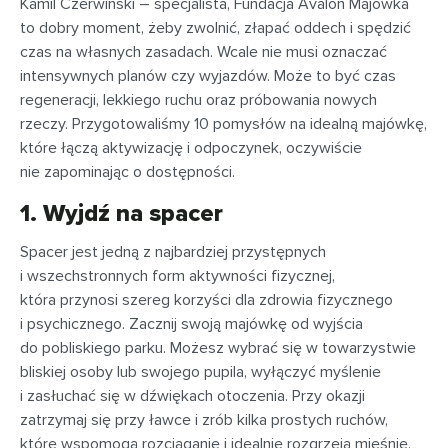
Kamil Czerwiński – specjalista, Fundacja Avalon Majówka
to dobry moment, żeby zwolnić, złapać oddech i spędzić
czas na własnych zasadach. Wcale nie musi oznaczać
intensywnych planów czy wyjazdów. Może to być czas
regeneracji, lekkiego ruchu oraz próbowania nowych
rzeczy. Przygotowaliśmy 10 pomysłów na idealną majówkę,
które łączą aktywizację i odpoczynek, oczywiście
nie zapominając o dostępności.
1. Wyjdź na spacer
Spacer jest jedną z najbardziej przystępnych
i wszechstronnych form aktywności fizycznej,
która przynosi szereg korzyści dla zdrowia fizycznego
i psychicznego. Zacznij swoją majówkę od wyjścia
do pobliskiego parku. Możesz wybrać się w towarzystwie
bliskiej osoby lub swojego pupila, wyłączyć myślenie
i zasłuchać się w dźwiękach otoczenia. Przy okazji
zatrzymaj się przy ławce i zrób kilka prostych ruchów,
które wspomogą rozciąganie i idealnie rozgrzeją mięśnie.