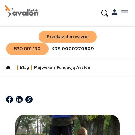
Przekaż darowiznę
530 001 130
KRS 0000270809
Blog
Majówka z Fundacją Avalon