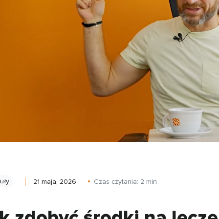
kuły
21 maja, 2026
Czas czytania:
2
min
k zdobyć środki na leczen