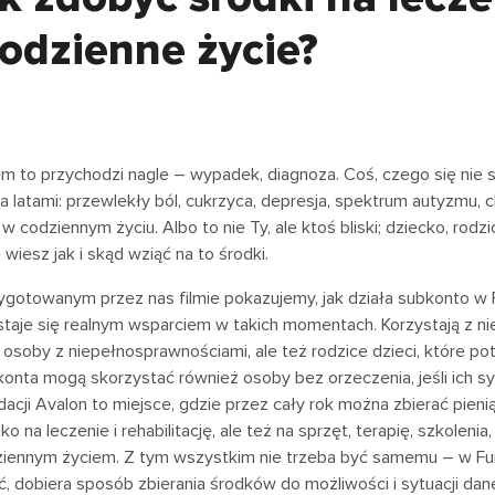
codzienne życie?
m to przychodzi nagle – wypadek, diagnoza. Coś, czego się nie
a latami: przewlekły ból, cukrzyca, depresja, spektrum autyzmu, 
 w codziennym życiu. Albo to nie Ty, ale ktoś bliski; dziecko, rodzi
e wiesz jak i skąd wziąć na to środki.
gotowanym przez nas filmie pokazujemy, jak działa subkonto w Fu
staje się realnym wsparciem w takich momentach. Korzystają z 
 osoby z niepełnosprawnościami, ale też rodzice dzieci, które potrze
konta mogą skorzystać również osoby bez orzeczenia, jeśli ich 
acji Avalon to miejsce, gdzie przez cały rok można zbierać pieni
lko na leczenie i rehabilitację, ale też na sprzęt, terapię, szkolen
ziennym życiem. Z tym wszystkim nie trzeba być samemu – w Fun
ć, dobiera sposób zbierania środków do możliwości i sytuacji dane