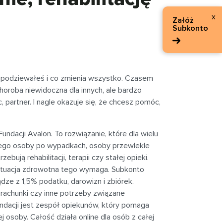
x
Załóż
Subkonto
 spodziewałeś i co zmienia wszystko. Czasem
choroba niewidoczna dla innych, ale bardzo
c, partner. I nagle okazuje się, że chcesz pomóc,
ndacji Avalon. To rozwiązanie, które dla wielu
niego osoby po wypadkach, osoby przewlekle
bują rehabilitacji, terapii czy stałej opieki.
sytuacja zdrowotna tego wymaga. Subkonto
ądze z 1,5% podatku, darowizn i zbiórek.
ia, rachunki czy inne potrzeby związane
dacji jest zespół opiekunów, który pomaga
j osoby. Całość działa online dla osób z całej