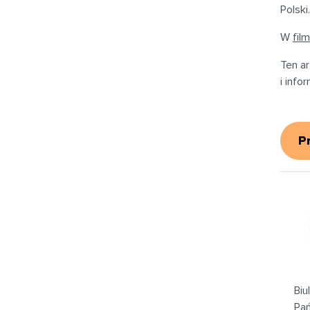
Polski.
W
film
Ten ar
i info
P
Biu
Pa