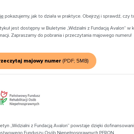
ie
pokazujemy, jak to działa w praktyce. Obejrzyj i sprawdź, czy t
tykuł jest dostępny w Biuletynie „Widzialni z Fundacją Avalon” w
rmacji. Zapraszamy do pobrania i przeczytania majowego numeru!
rzeczytaj majowy numer
(PDF; 5MB)
letyn „Widzialni z Fundacją Avalon” powstaje dzięki dofinansowan
ństwowego Funduszu Osób Niepełnosprawnych PFRON