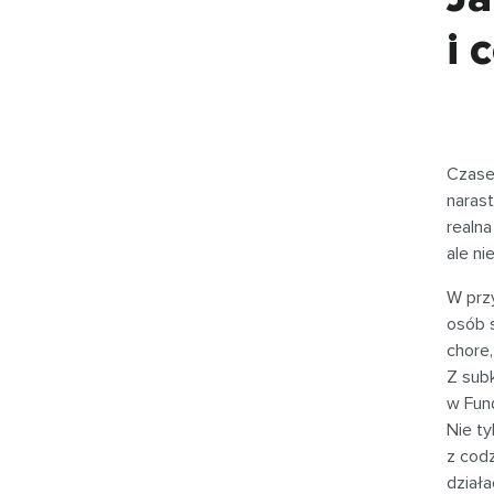
i 
Czase
narast
realna
ale ni
W przy
osób 
chore,
Z sub
w Fund
Nie ty
z cod
działa