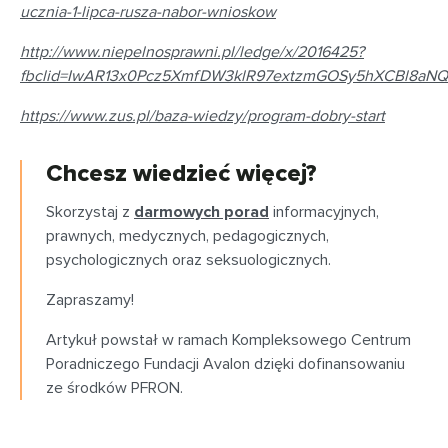
ucznia-1-lipca-rusza-nabor-wnioskow
http://www.niepelnosprawni.pl/ledge/x/2016425?
fbclid=IwAR13x0Pcz5XmfDW3klR97extzmGOSy5hXCBl8aN
https://www.zus.pl/baza-wiedzy/program-dobry-start
Chcesz wiedzieć więcej?
Skorzystaj z
darmowych porad
informacyjnych,
prawnych, medycznych, pedagogicznych,
psychologicznych oraz seksuologicznych.
Zapraszamy!
Artykuł powstał w ramach Kompleksowego Centrum
Poradniczego Fundacji Avalon dzięki dofinansowaniu
ze środków PFRON.