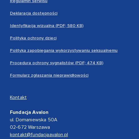
Regulamin serwisu
Deklaracja dostępności
Identyfikacja wizualna (PDF; 580 KB)
Polityka ochrony dzieci
Polityka zapobiegania wykorzystywaniu seksualnemu
Procedura ochrony sygnalistów (PDF; 474 KB)
Formularz zgłaszania nieprawidłowości
Kontakt
Fundacja Avalon
ul. Domaniewska 50A
02-672 Warszawa
kontakt@fundacjaavalon.pl