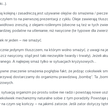
ki…).
ą kolejną i zasadniczą jest używanie olejów do smażenia / piecz
zyłem to na pierwszej prezentacji z cyklu. Oleje zawierają tłusz
widłowo zresztą, z olejami roślinnymi (obecne są też w tych zwie
ardziej, podatne na utlenianie, niż nasycone (te typowe dla zwierz
ek nr jeden – nie smażyć.
cznie jedynym tłuszczem, na którym wolno smażyć, z uwagi na jeg
szcz nasycony, stąd jest taki niezwykle twardy i trwały). Jeżeli a
wanego. A najlepiej smaż tylko w sytuacjach kryzysowych…
ywne znaczenie smażenia pogłębia fakt, że jedząc cokolwiek sm
arzywa) dostarczamy do organizmu prawdziwą „bombę”. Ta „bomba
czowych.
 sytuacją organizm po prostu sobie nie radzi i powstają nowe us
kiekolwiek mechanizmy naturalne sobie z tym poradziły. Powstaje
 na czym się kończy – na jakimś zatorze. Jeśli zator dotyczy t