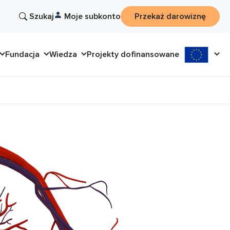
Szukaj
Moje subkonto
Przekaż darowiznę
Fundacja
Wiedza
Projekty dofinansowane