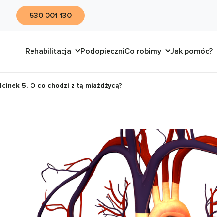
530 001 130
Rehabilitacja
Podopieczni
Co robimy
Jak pomóc?
Odcinek 5. O co chodzi z tą miażdżycą?