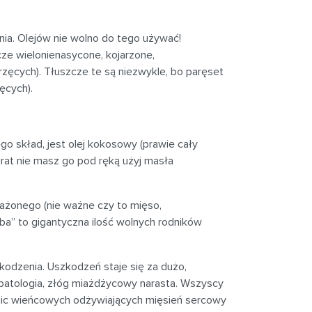
enia. Olejów nie wolno do tego używać!
cze wielonienasycone, kojarzone,
rzęcych). Tłuszcze te są niezwykle, bo paręset
ęcych).
o skład, jest olej kokosowy (prawie cały
kurat nie masz go pod ręką użyj masła
ażonego (nie ważne czy to mięso,
” to gigantyczna ilość wolnych rodników
zkodzenia. Uszkodzeń staje się za dużo,
 patologia, złóg miażdżycowy narasta. Wszyscy
ętnic wieńcowych odżywiających mięsień sercowy