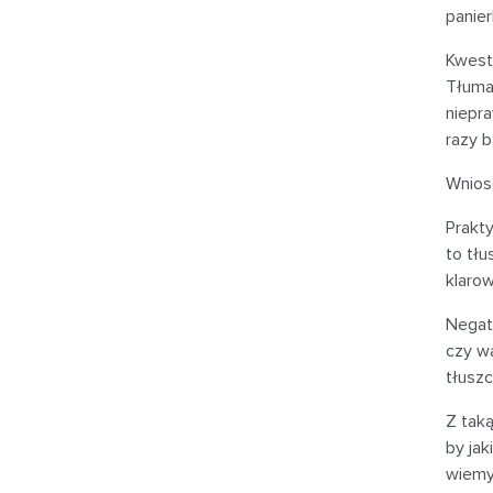
panier
Kwesti
Tłumac
niepra
razy b
Wnios
Prakty
to tłu
klaro
Negat
czy w
tłusz
Z taką
by ja
wiemy