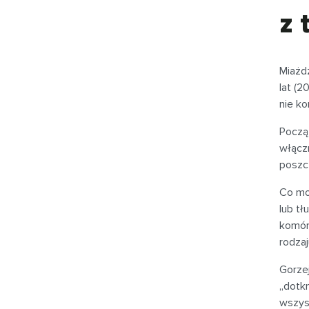
z 
Miażdż
lat (2
nie ko
Począ
włącz
poszc
Co mo
lub t
komór
rodzaj
Gorze
„dotk
wszyst