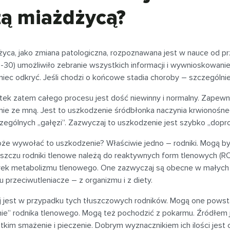
tą miażdżycą?
yca, jako zmiana patologiczna, rozpoznawana jest w nauce od prz
0-30) umożliwiło zebranie wszystkich informacji i wywnioskowani
niec odkryć. Jeśli chodzi o końcowe stadia choroby – szczególnie
tek zatem całego procesu jest dość niewinny i normalny. Zapewn
nie ze mną. Jest to uszkodzenie śródbłonka naczynia krwionośneg
zególnych „gałęzi”. Zazwyczaj to uszkodzenie jest szybko „dopr
że wywołać to uszkodzenie? Właściwie jedno – rodniki. Mogą by
łuszczu rodniki tlenowe należą do reaktywnych form tlenowych (R
ek metabolizmu tlenowego. One zazwyczaj są obecne w małych il
u przeciwutleniacze – z organizmu i z diety.
j jest w przypadku tych tłuszczowych rodników. Mogą one powst
nie” rodnika tlenowego. Mogą też pochodzić z pokarmu. Źródłem 
kim smażenie i pieczenie. Dobrym wyznacznikiem ich ilości jest cza