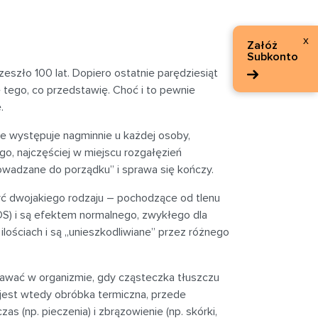
x
Załóż
Subkonto
eszło 100 lat. Dopiero ostatnie parędziesiąt
e tego, co przedstawię. Choć i to pewnie
.
e występuje nagminnie u każdej osoby,
o, najczęściej w miejscu rozgałęzień
owadzane do porządku” i sprawa się kończy.
ć dwojakiego rodzaju – pochodzące od tlenu
OS) i są efektem normalnego, zwykłego dla
ościach i są „unieszkodliwiane” przez różnego
awać w organizmie, gdy cząsteczka tłuszczu
jest wtedy obróbka termiczna, przede
s (np. pieczenia) i zbrązowienie (np. skórki,