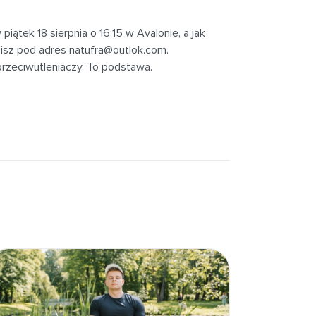
iątek 18 sierpnia o 16:15 w Avalonie, a jak
pisz pod adres
natufra@outlok.com
.
przeciwutleniaczy. To podstawa.