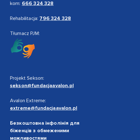
kom:
666 324 328
Rehabilitacja:
796 324 328
Tłumacz PJM:
Projekt Sekson:
sekson@fundacjaavalon.pl
Avalon Extreme:
extreme@fundacjaavalon.pl
Безкоштовна інфолінія для
біженців з обмеженими
можливостями