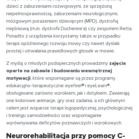
dzieci z zaburzeniami rozwojowymi, ze sprzężoną
niepełnosprawnością, zaburzeniami neurologicznymi,
mózgowym porażeniem dziecięcym (MPD), dystrofią
mięśniową (m.in. dystrofii Duchenne’a) czy zespołem Retta.
Ponadto z urządzenia korzystamy także w przypadku
terapii opóźnionego rozwoju mowy czy nawet dyslalii
prostej i utrwalania prawidłowych głosek w mowie.
Z myślą o młodych podopiecznych prowadzimy
zajęcia
oparte na zabawie i budowaniu wewnętrznej
motywacji
, które wspomagane są przez programy
edukacyjno-terapeutyczne: eyefeel® i eyeLearn®,
obsługiwane zarówno wzrokiem, jak i dotykiem. Zawierają
one kolorowe animacje, gry oraz zadania, a ich głównym
celem jest wsparcie terapii logopedycznej, psychologicznej
i treningu samodzielności oraz wspomaganie
wyrównywania deficytów poznawczych i wzrokowych.
Neurorehabilitacja przy pomocy C-