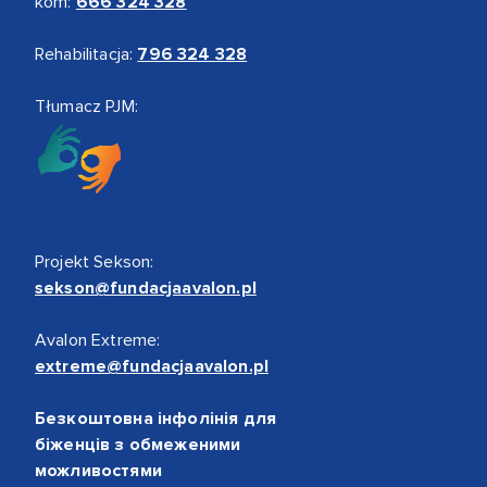
kom:
666 324 328
Rehabilitacja:
796 324 328
Tłumacz PJM:
Projekt Sekson:
sekson@fundacjaavalon.pl
Avalon Extreme:
extreme@fundacjaavalon.pl
Безкоштовна інфолінія для
біженців з обмеженими
можливостями