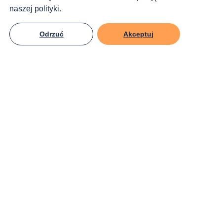
naszej polityki.
Odrzuć
Akceptuj
KRS:
0000270809
Śledź nas!
Jak możesz pomóc?
Przekaż darowiznę