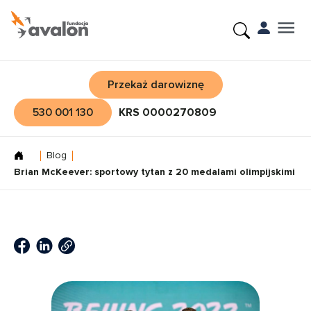
Przekaż darowiznę
530 001 130
KRS 0000270809
Blog
Brian McKeever: sportowy tytan z 20 medalami olimpijskimi