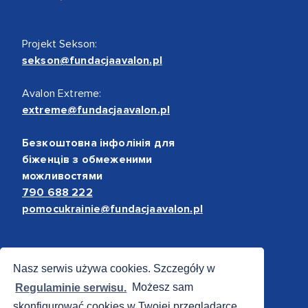
Projekt Sekson:
sekson@fundacjaavalon.pl
Avalon Extreme:
extreme@fundacjaavalon.pl
Безкоштовна інфолінія для
біженців з обмеженими
можливостями
790 688 222
pomocukrainie@fundacjaavalon.pl
Bezpieczne płatności
Nasz serwis używa cookies. Szczegóły w
Regulaminie serwisu.
Możesz sam
skonfigurować cookies w Twojej przeglądarce.