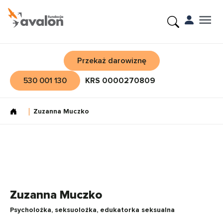
Przekaż darowiznę
530 001 130
KRS 0000270809
Zuzanna Muczko
Zuzanna Muczko
Psycholożka, seksuolożka, edukatorka seksualna