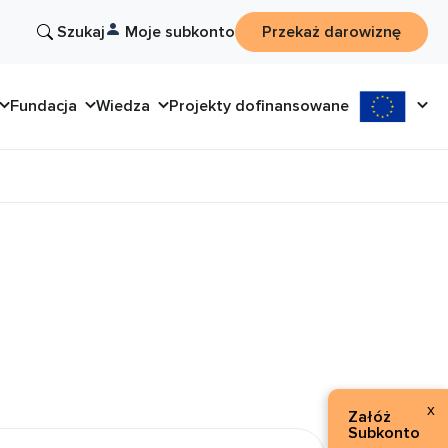
Szukaj
Moje subkonto
Przekaż darowiznę
Fundacja
Wiedza
Projekty dofinansowane
x
Załóż
Subkonto