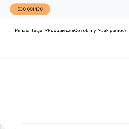
530 001 130
Rehabilitacja
Podopieczni
Co robimy
Jak pomóc?