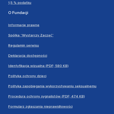
1,5 % podatku
O Fundacji
Informacje prawne
Spółka “Wystarczy Zacząć”
Regulamin serwisu
Deklaracja dostępności
Identyfikacja wizualna (PDF; 580 KB)
Polityka ochrony dzieci
Polityka zapobiegania wykorzystywaniu seksualnemu
Procedura ochrony sygnalistów (PDF; 474 KB)
Formularz zgłaszania nieprawidłowości