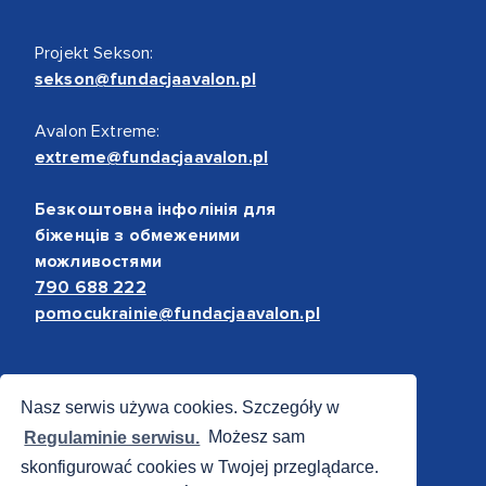
Projekt Sekson:
sekson@fundacjaavalon.pl
Avalon Extreme:
extreme@fundacjaavalon.pl
Безкоштовна інфолінія для
біженців з обмеженими
можливостями
790 688 222
pomocukrainie@fundacjaavalon.pl
Bezpieczne płatności
Nasz serwis używa cookies. Szczegóły w
Regulaminie serwisu.
Możesz sam
skonfigurować cookies w Twojej przeglądarce.