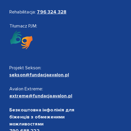
Rehabilitacja:
796 324 328
Tłumacz PJM:
Projekt Sekson:
sekson@fundacjaavalon.pl
Avalon Extreme:
extreme@fundacjaavalon.pl
Безкоштовна інфолінія для
біженців з обмеженими
можливостями
790 688 222