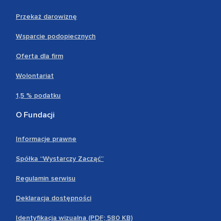
Przekaż darowiznę
Wsparcie podopiecznych
Oferta dla firm
Wolontariat
1,5 % podatku
O Fundacji
Informacje prawne
Spółka “Wystarczy Zacząć”
Regulamin serwisu
Deklaracja dostępności
Identyfikacja wizualna (PDF; 580 KB)