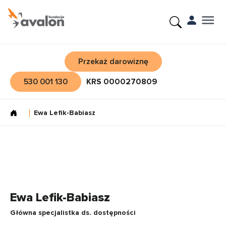
Przekaż darowiznę
530 001 130
KRS 0000270809
Ewa Lefik-Babiasz
Ewa Lefik-Babiasz
Główna specjalistka ds. dostępności