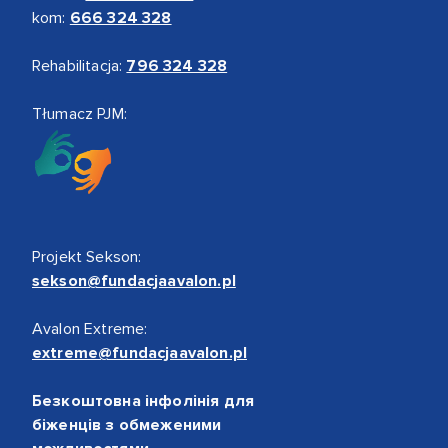
kom:
666 324 328
Rehabilitacja:
796 324 328
Tłumacz PJM:
Projekt Sekson:
sekson@fundacjaavalon.pl
Avalon Extreme:
extreme@fundacjaavalon.pl
Безкоштовна інфолінія для
біженців з обмеженими