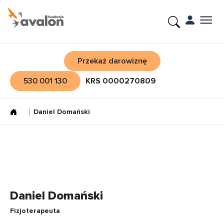
Przekaż darowiznę
530 001 130
KRS 0000270809
Daniel Domański
Daniel Domański
Fizjoterapeuta