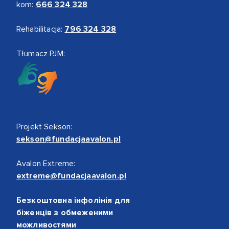
kom:
666 324 328
Rehabilitacja:
796 324 328
Tłumacz PJM:
Projekt Sekson:
sekson@fundacjaavalon.pl
Avalon Extreme:
extreme@fundacjaavalon.pl
Безкоштовна інфолінія для
біженців з обмеженими
можливостями