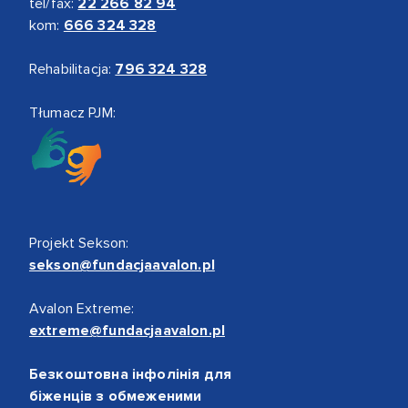
tel/fax:
22 266 82 94
kom:
666 324 328
Rehabilitacja:
796 324 328
Tłumacz PJM:
Projekt Sekson:
sekson@fundacjaavalon.pl
Avalon Extreme:
extreme@fundacjaavalon.pl
Безкоштовна інфолінія для
біженців з обмеженими