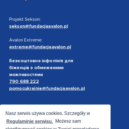
Projekt Sekson:
sekson@fundacjaavalon.pl
Avalon Extreme:
extreme@fundacjaavalon.pl
Безкоштовна інфолінія для
біженців з обмеженими
можливостями
790 688 222
pomocukrainie@fundacjaavalon.pl
Bezpieczne płatności
Nasz serwis używa cookies. Szczegóły w
Regulaminie serwisu.
Możesz sam