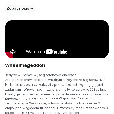
Zobacz opis
Wheelmageddon
Jedyny w Polsce wyścig terenowy dla osób
z niepełnosprawnościami, w którym każdy może się sprawdzić.
Na trasie uczestnicy walczyli z przeszkodami i wymagającymi
zadaniami. W rywalizacji liczyła się nie tylko sprawność i dobra
kondycja, lecz także determinacja, wola walki oraz odpowiednia
Zawody odbyły się na poligonie Wojskowej Akademii
taktyka.
Technicznej w Warszawie, a trasa została podzielona na 3
etapy pod względem trudności. Uczestnicy mogli startować w 3
kategoriach z uwzględnieniem różnych stopni