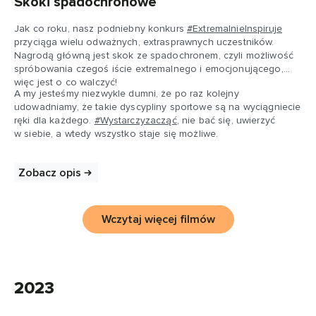
Skoki spadochronowe
Jak co roku, nasz podniebny konkurs
#ExtremalnieInspiruje
przyciąga wielu odważnych, extrasprawnych uczestników.
Nagrodą główną jest skok ze spadochronem, czyli możliwość
spróbowania czegoś iście extremalnego i emocjonującego,
więc jest o co walczyć!
A my jesteśmy niezwykle dumni, że po raz kolejny
udowadniamy, że takie dyscypliny sportowe są na wyciągniecie
ręki dla każdego.
#Wystarczyzacząć
, nie bać się, uwierzyć
w siebie, a wtedy wszystko staje się możliwe.
Zobacz opis
Wczytaj więcej filmów
2023