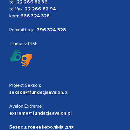
tel:
22 266 82 36
tel/fax:
22 266 82 94
kom:
666 324 328
Rehabilitacja:
796 324 328
Tłumacz PJM:
Projekt Sekson:
sekson@fundacjaavalon.pl
Avalon Extreme:
extreme@fundacjaavalon.pl
Безкоштовна інфолінія для