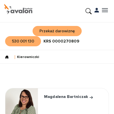
Przekaż darowiznę
530 001 130
KRS 0000270809
Kierowniczki
Magdalena Bartniczak