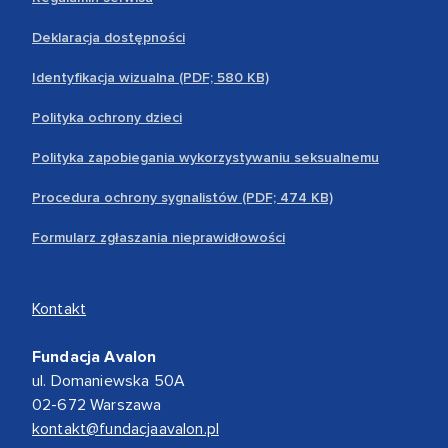
Deklaracja dostępności
Identyfikacja wizualna (PDF; 580 KB)
Polityka ochrony dzieci
Polityka zapobiegania wykorzystywaniu seksualnemu
Procedura ochrony sygnalistów (PDF; 474 KB)
Formularz zgłaszania nieprawidłowości
Kontakt
Fundacja Avalon
ul. Domaniewska 50A
02-672 Warszawa
kontakt@fundacjaavalon.pl