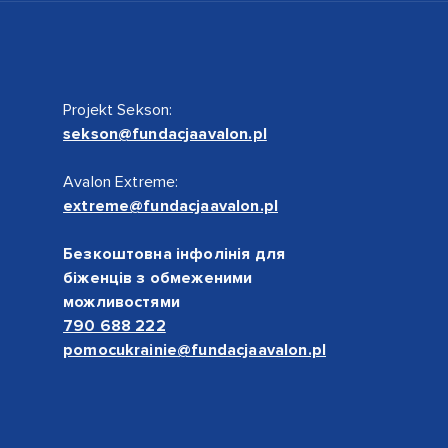
Projekt Sekson:
sekson@fundacjaavalon.pl
Avalon Extreme:
extreme@fundacjaavalon.pl
Безкоштовна інфолінія для
біженців з обмеженими
можливостями
790 688 222
pomocukrainie@fundacjaavalon.pl