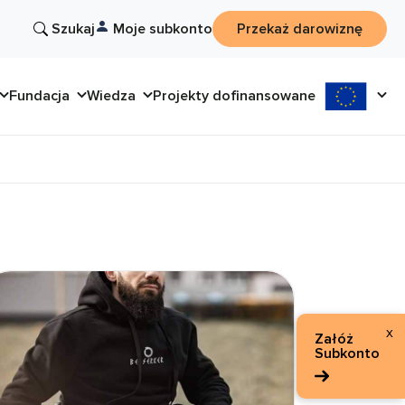
Szukaj
Moje subkonto
Przekaż darowiznę
Fundacja
Wiedza
Projekty dofinansowane
x
Załóż
Subkonto