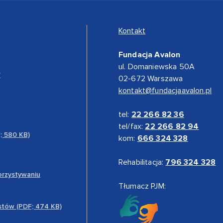
Kontakt
Fundacja Avalon
ul. Domaniewska 50A
”
02-672 Warszawa
kontakt@fundacjaavalon.pl
tel:
22 266 82 36
tel/fax:
22 266 82 94
F; 580 KB)
kom:
666 324 328
Rehabilitacja:
796 324 328
orzystywaniu
Tłumacz PJM:
stów (PDF; 474 KB)