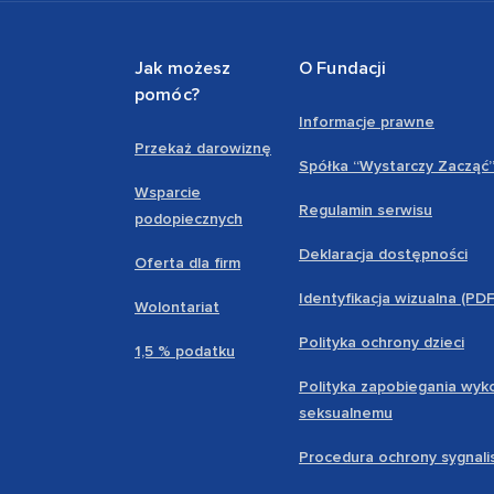
Jak możesz
O Fundacji
pomóc?
Informacje prawne
Przekaż darowiznę
Spółka “Wystarczy Zacząć
Wsparcie
Regulamin serwisu
podopiecznych
Deklaracja dostępności
Oferta dla firm
Identyfikacja wizualna (PD
Wolontariat
Polityka ochrony dzieci
1,5 % podatku
Polityka zapobiegania wyk
seksualnemu
Procedura ochrony sygnali