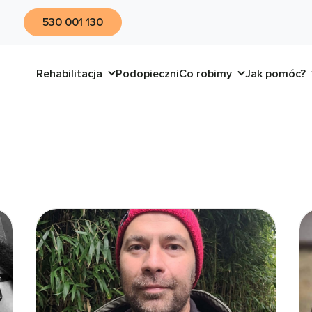
530 001 130
Rehabilitacja
Podopieczni
Co robimy
Jak pomóc?