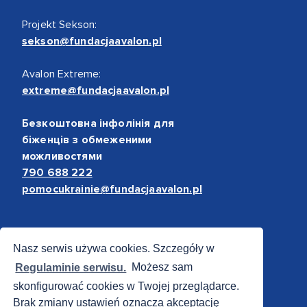
Projekt Sekson:
sekson@fundacjaavalon.pl
Avalon Extreme:
extreme@fundacjaavalon.pl
Безкоштовна інфолінія для
біженців з обмеженими
можливостями
790 688 222
pomocukrainie@fundacjaavalon.pl
Bezpieczne płatności
Nasz serwis używa cookies. Szczegóły w
Regulaminie serwisu.
Możesz sam
skonfigurować cookies w Twojej przeglądarce.
Brak zmiany ustawień oznacza akceptację