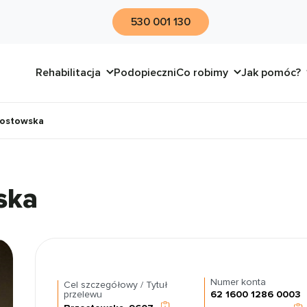
530 001 130
Rehabilitacja
Podopieczni
Co robimy
Jak pomóc?
zostowska
ska
Numer konta
Cel szczegółowy / Tytuł
przelewu
62 1600 1286 0003