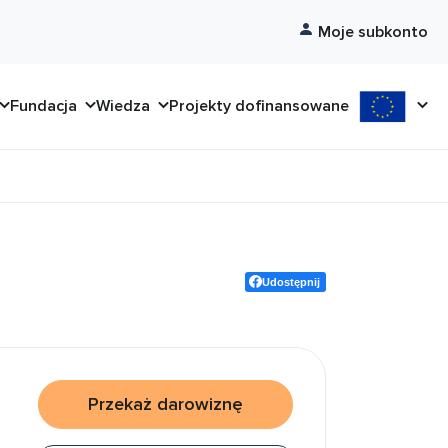
Moje subkonto
Fundacja
Wiedza
Projekty dofinansowane
Udostępnij
Przekaż darowiznę