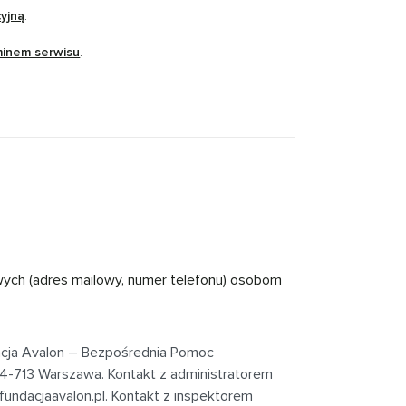
cyjną
.
minem serwisu
.
wych (adres mailowy, numer telefonu) osobom
acja Avalon – Bezpośrednia Pomoc
 04-713 Warszawa
. Kontakt z administratorem
undacjaavalon.pl
. Kontakt z inspektorem