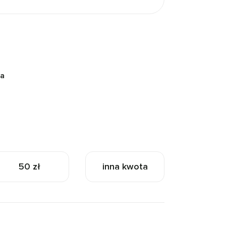
na
50 zł
inna kwota