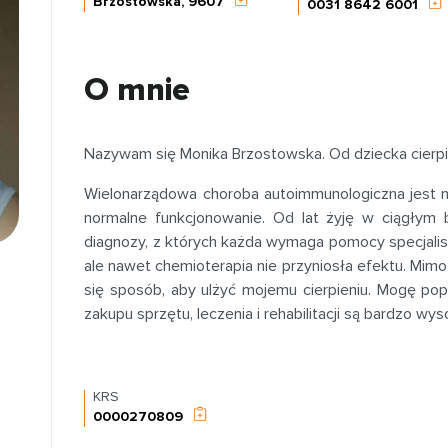
Brzostowska, 9607
0031 8642 6001
O mnie
Nazywam się Monika Brzostowska. Od dziecka cierp
Wielonarządowa choroba autoimmunologiczna jest nie
normalne funkcjonowanie. Od lat żyję w ciągłym b
diagnozy, z których każda wymaga pomocy specjali
ale nawet chemioterapia nie przyniosła efektu. Mimo 
się sposób, aby ulżyć mojemu cierpieniu. Mogę pop
zakupu sprzętu, leczenia i rehabilitacji są bardzo wy
KRS
0000270809