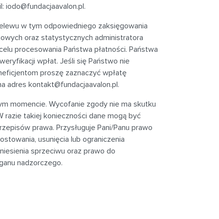
l:
iodo@fundacjaavalon.pl
.
rzelewu w tym odpowiedniego zaksięgowania
towych oraz statystycznych administratora
celu procesowania Państwa płatności. Państwa
yfikacji wpłat. Jeśli się Państwo nie
neficjentom proszę zaznaczyć wpłatę
na adres
kontakt@fundacjaavalon.pl
.
dym momencie. Wycofanie zgody nie ma skutku
 razie takiej konieczności dane mogą być
episów prawa. Przysługuje Pani/Panu prawo
ostowania, usunięcia lub ograniczenia
niesienia sprzeciwu oraz prawo do
rganu nadzorczego.