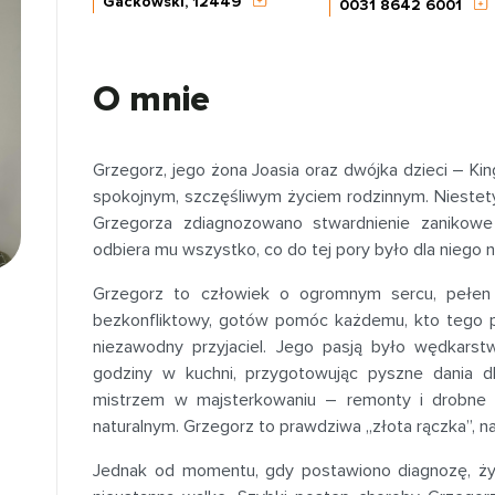
Gackowski, 12449
0031 8642 6001
O mnie
Grzegorz, jego żona Joasia oraz dwójka dzieci – King
spokojnym, szczęśliwym życiem rodzinnym. Niestety,
Grzegorza zdiagnozowano stwardnienie zanikowe
odbiera mu wszystko, co do tej pory było dla niego n
Grzegorz to człowiek o ogromnym sercu, pełen e
bezkonfliktowy, gotów pomóc każdemu, kto tego p
niezawodny przyjaciel. Jego pasją było wędkarst
godziny w kuchni, przygotowując pyszne dania dl
mistrzem w majsterkowaniu – remonty i drobne
naturalnym. Grzegorz to prawdziwa „złota rączka”, 
Jednak od momentu, gdy postawiono diagnozę, życ