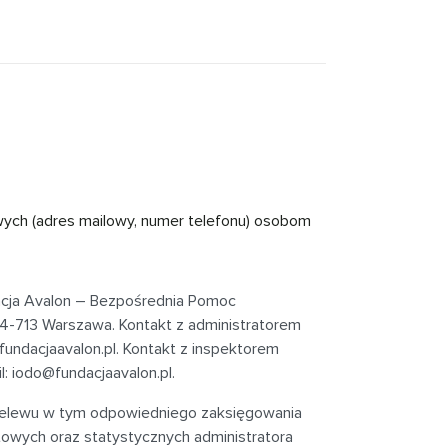
wych (adres mailowy, numer telefonu) osobom
acja Avalon – Bezpośrednia Pomoc
 04-713 Warszawa
. Kontakt z administratorem
undacjaavalon.pl
. Kontakt z inspektorem
l:
iodo@fundacjaavalon.pl
.
rzelewu w tym odpowiedniego zaksięgowania
towych oraz statystycznych administratora