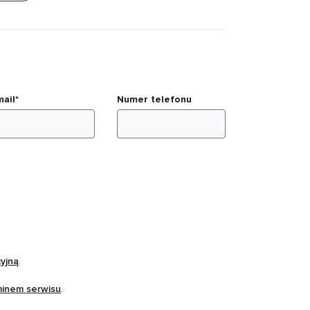
mail*
Numer telefonu
cyjną
.
minem serwisu
.