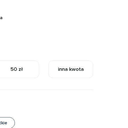
na
50 zł
inna kwota
tkie