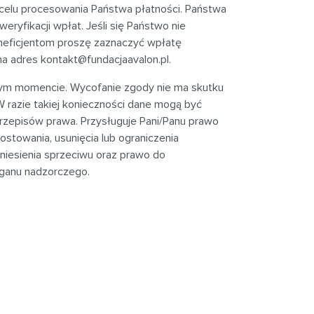
celu procesowania Państwa płatności. Państwa
yfikacji wpłat. Jeśli się Państwo nie
neficjentom proszę zaznaczyć wpłatę
na adres
kontakt@fundacjaavalon.pl
.
dym momencie. Wycofanie zgody nie ma skutku
 razie takiej konieczności dane mogą być
episów prawa. Przysługuje Pani/Panu prawo
ostowania, usunięcia lub ograniczenia
niesienia sprzeciwu oraz prawo do
rganu nadzorczego.