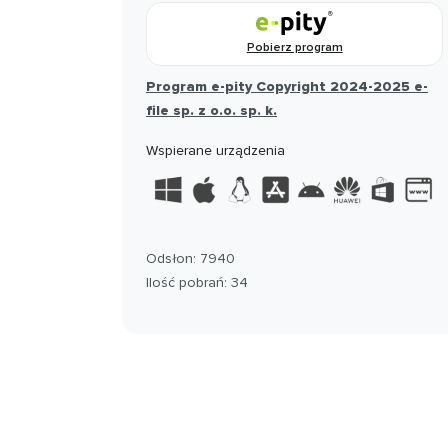
Pobierz program
Program e-pity Copyright 2024-2025 e-
file sp. z o.o. sp. k.
Wspierane urządzenia
Odsłon: 7940
Ilość pobrań: 34