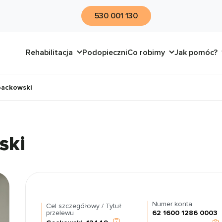
530 001 130
Rehabilitacja
Podopieczni
Co robimy
Jak pomóc?
Gackowski
ski
Numer konta
Cel szczegółowy / Tytuł
przelewu
62 1600 1286 0003