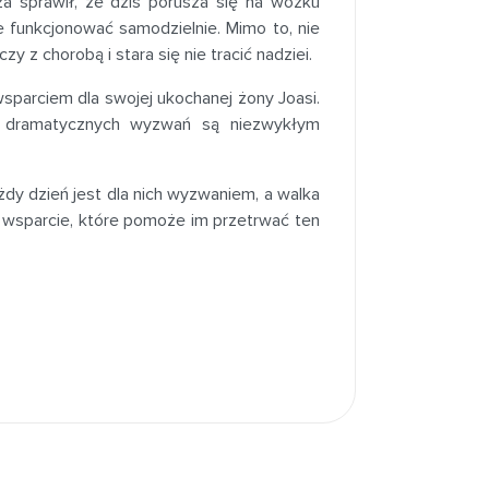
a sprawił, że dziś porusza się na wózku
e funkcjonować samodzielnie. Mimo to, nie
czy z chorobą i stara się nie tracić nadziei.
wsparciem dla swojej ukochanej żony Joasi.
h dramatycznych wyzwań są niezwykłym
dy dzień jest dla nich wyzwaniem, a walka
 o wsparcie, które pomoże im przetrwać ten