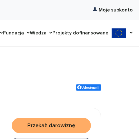
Moje subkonto
Fundacja
Wiedza
Projekty dofinansowane
Udostępnij
Przekaż darowiznę