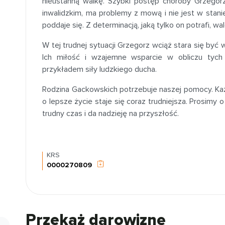
nieustanną walkę. Szybki postęp choroby Grzegorz
inwalidzkim, ma problemy z mową i nie jest w stani
poddaje się. Z determinacją, jaką tylko on potrafi, wal
W tej trudnej sytuacji Grzegorz wciąż stara się być 
Ich miłość i wzajemne wsparcie w obliczu tyc
przykładem siły ludzkiego ducha.
Rodzina Gackowskich potrzebuje naszej pomocy. Każ
o lepsze życie staje się coraz trudniejsza. Prosimy
trudny czas i da nadzieję na przyszłość.
KRS
0000270809
Przekaż darowiznę