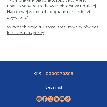
“
Moje prawa! Moja sprawczość!
”, który jest
finansowany ze środków Ministerstwa Edukacji
Narodowej w ramach programu pn. „Młodzi
obywatele”.
W ramach projektu został zrealizowany równiez
konkurs plastyczny
.
KRS:
0000270809
Śledź nas!