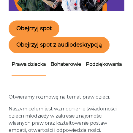
Obejrzyj spot
Obejrzyj spot z audiodeskrypcją
Prawa dziecka
Bohaterowie
Podziękowania
Ko
Otwieramy rozmowę na temat praw dzieci.
Naszym celem jest wzmocnienie świadomości
dzieci i młodzieży w zakresie znajomości
własnych praw oraz kształtowanie postaw
empatii, otwartości i odpowiedzialności.