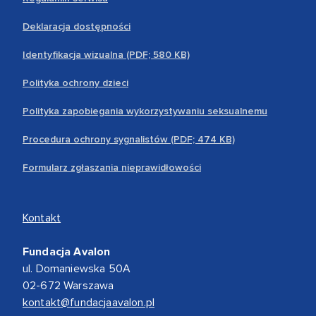
Deklaracja dostępności
Identyfikacja wizualna (PDF; 580 KB)
Polityka ochrony dzieci
Polityka zapobiegania wykorzystywaniu seksualnemu
Procedura ochrony sygnalistów (PDF; 474 KB)
Formularz zgłaszania nieprawidłowości
Kontakt
Fundacja Avalon
ul. Domaniewska 50A
02-672 Warszawa
kontakt@fundacjaavalon.pl