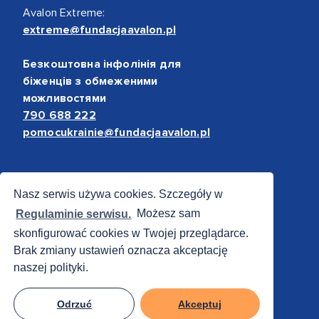
Avalon Extreme:
extreme@fundacjaavalon.pl
Безкоштовна інфолінія для
біженців з обмеженими
можливостями
790 688 222
pomocukrainie@fundacjaavalon.pl
Bezpieczne płatności
Nasz serwis używa cookies. Szczegóły w
Regulaminie serwisu.
Możesz sam
skonfigurować cookies w Twojej przeglądarce.
Brak zmiany ustawień oznacza akceptację
naszej polityki.
Odrzuć
Akceptuj
© 2012 - 2026 Fundacja Avalon