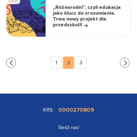
„Różnorodni”, czyli edukacja
jako klucz do zrozumienia.
Trwa nowy projekt dla
przedszkoli!
1
2
3
KRS:
0000270809
Śledź nas!