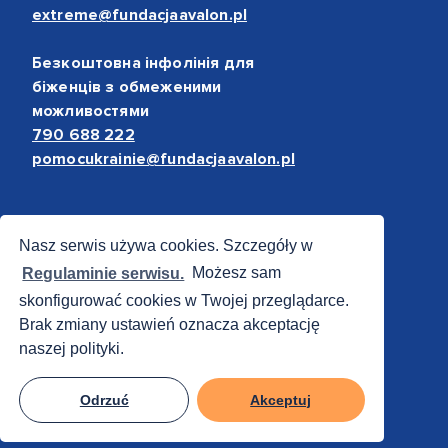
extreme@fundacjaavalon.pl
Безкоштовна інфолінія для
біженців з обмеженими
можливостями
790 688 222
pomocukrainie@fundacjaavalon.pl
Bezpieczne płatności
Nasz serwis używa cookies. Szczegóły w
Regulaminie serwisu.
Możesz sam
skonfigurować cookies w Twojej przeglądarce.
Brak zmiany ustawień oznacza akceptację
naszej polityki.
Odrzuć
Akceptuj
© 2012 - 2026 Fundacja Avalon