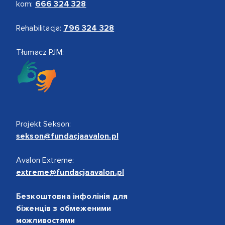
kom:
666 324 328
Rehabilitacja:
796 324 328
Tłumacz PJM:
Projekt Sekson:
sekson@fundacjaavalon.pl
Avalon Extreme:
extreme@fundacjaavalon.pl
Безкоштовна інфолінія для
біженців з обмеженими
можливостями