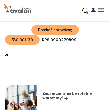
Przekaż darowiznę
530 001 130
KRS 0000270809
Zapraszamy na bezpłatne
warsztaty!