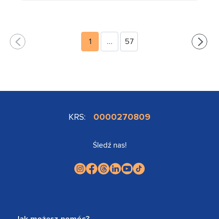
1
…
57
KRS:
0000270809
Śledź nas!
Jak możesz pomóc?