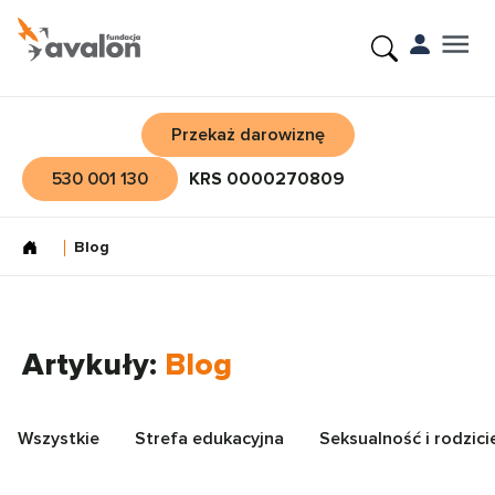
Przekaż darowiznę
530 001 130
KRS 0000270809
Blog
Artykuły:
Blog
Wszystkie
Strefa edukacyjna
Seksualność i rodzici