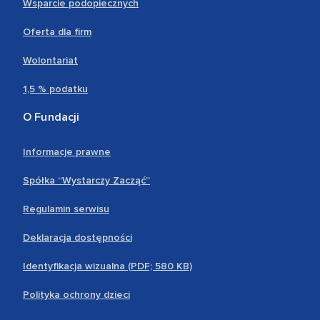
Wsparcie podopiecznych
Oferta dla firm
Wolontariat
1,5 % podatku
O Fundacji
Informacje prawne
Spółka “Wystarczy Zacząć”
Regulamin serwisu
Deklaracja dostępności
Identyfikacja wizualna (PDF; 580 KB)
Polityka ochrony dzieci