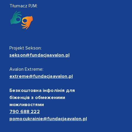
Tłumacz PJM:
Projekt Sekson:
sekson@fundacjaavalon.pl
Avalon Extreme:
extreme@fundacjaavalon.pl
Безкоштовна інфолінія для
біженців з обмеженими
можливостями
790 688 222
pomocukrainie@fundacjaavalon.pl