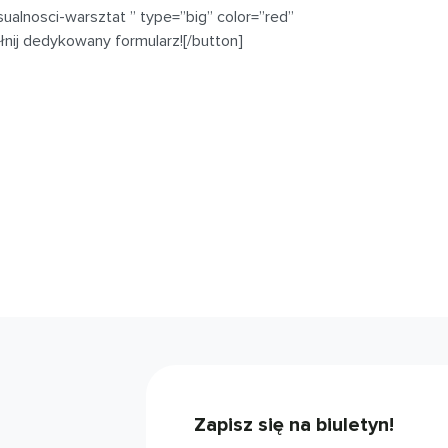
ksualnosci-warsztat ” type=”big” color=”red”
łnij dedykowany formularz![/button]
Zapisz się na biuletyn!