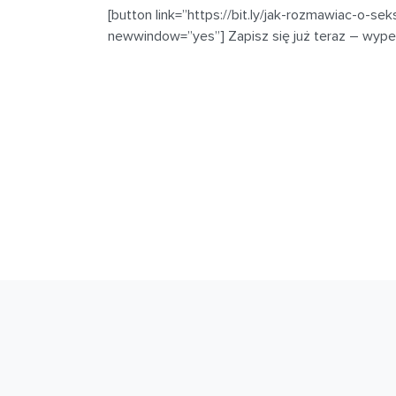
[button link=”https://bit.ly/jak-rozmawiac-o-se
newwindow=”yes”] Zapisz się już teraz – wype