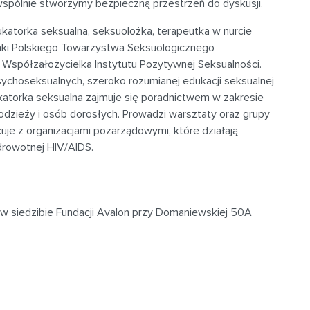
wspólnie stworzymy bezpieczną przestrzeń do dyskusji.
atorka seksualna, seksuolożka, terapeutka w nurcie
nki Polskiego Towarzystwa Seksuologicznego
Współzałożycielka Instytutu Pozytywnej Seksualności.
ychoseksualnych, szeroko rozumianej edukacji seksualnej
katorka seksualna zajmuje się poradnictwem w zakresie
łodzieży i osób dorosłych. Prowadzi warsztaty oraz grupy
je z organizacjami pozarządowymi, które działają
zdrowotnej HIV/AIDS.
 w siedzibie Fundacji Avalon przy Domaniewskiej 50A