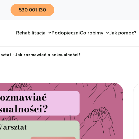
530 001 130
Rehabilitacja
Podopieczni
Co robimy
Jak pomóc?
rsztat - Jak rozmawiać o seksualności?