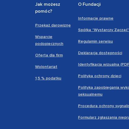
Jak możesz
O Fundacji
pomóc?
Informacje prawne
Przekaż darowiznę
Spółka “Wystarczy Zacząć
Wsparcie
Regulamin serwisu
podopiecznych
Deklaracja dostępności
Oferta dla firm
Identyfikacja wizualna (PD
Wolontariat
Polityka ochrony dzieci
1,5 % podatku
Polityka zapobiegania wyk
seksualnemu
Procedura ochrony sygnali
Formularz zgłaszania niep