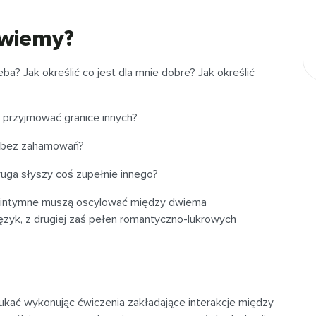
owiemy?
a? Jak określić co jest dla mnie dobre? Jak określić
ak przyjmować granice innych?
i bez zahamowań?
 druga słyszy coś zupełnie innego?
te intymne muszą oscylować między dwiema
język, z drugiej zaś pełen romantyczno-lukrowych
kać wykonując ćwiczenia zakładające interakcje między