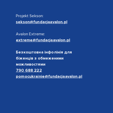
Projekt Sekson:
sekson@fundacjaavalon.pl
Avalon Extreme:
extreme@fundacjaavalon.pl
Безкоштовна інфолінія для
біженців з обмеженими
можливостями
790 688 222
pomocukrainie@fundacjaavalon.pl