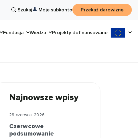
Szukaj
Moje subkonto
Przekaż darowiznę
Fundacja
Wiedza
Projekty dofinansowane
Najnowsze wpisy
29 czerwca, 2026
Czerwcowe
podsumowanie