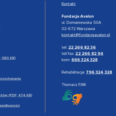
Kontakt
Fundacja Avalon
ul. Domaniewska 50A
”
02-672 Warszawa
kontakt@fundacjaavalon.pl
tel:
22 266 82 36
tel/fax:
22 266 82 94
F; 580 KB)
kom:
666 324 328
Rehabilitacja:
796 324 328
orzystywaniu
Tłumacz PJM:
stów (PDF; 474 KB)
rawidłowości