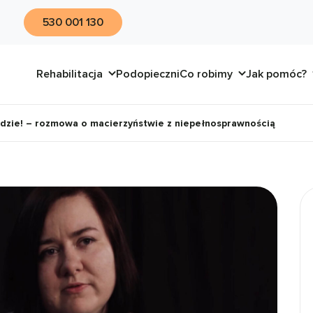
530 001 130
Rehabilitacja
Podopieczni
Co robimy
Jak pomóc?
edzie! – rozmowa o macierzyństwie z niepełnosprawnością