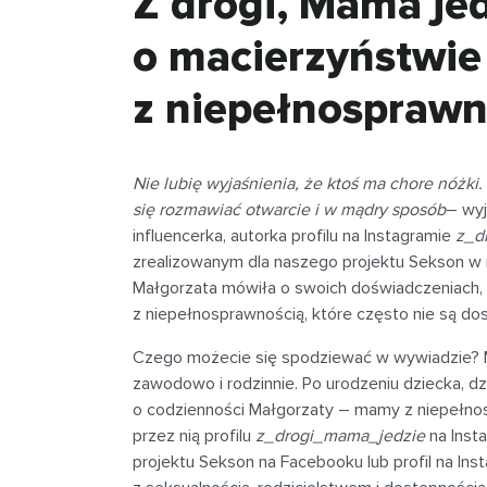
Z drogi, Mama je
o macierzyństwie
z niepełnosprawn
Nie lubię wyjaśnienia, że ktoś ma chore nóżk
się rozmawiać otwarcie i w mądry sposób
– wyj
influencerka, autorka profilu na Instagramie
z_d
zrealizowanym dla naszego projektu Sekson 
Małgorzata mówiła o swoich doświadczeniach,
z niepełnosprawnością, które często nie są do
Czego możecie się spodziewać w wywiadzie? M
zawodowo i rodzinnie. Po urodzeniu dziecka, dzi
o codzienności Małgorzaty – mamy z niepełn
przez nią profilu
z_drogi_mama_jedzie
na Inst
projektu Sekson na Facebooku lub profil na In