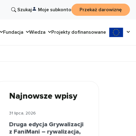
Szukaj
Moje subkonto
Przekaż darowiznę
Fundacja
Wiedza
Projekty dofinansowane
Najnowsze wpisy
31 lipca, 2026
Druga edycja Grywalizacji
z FaniMani – rywalizacja,