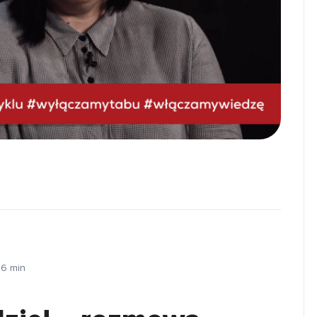
:
6
min