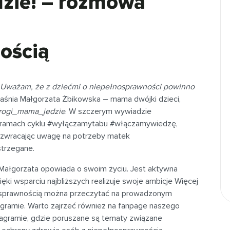
dzie! – rozmowa
ością
i. Uważam, że z dziećmi o niepełnosprawności powinno
aśnia Małgorzata Żbikowska – mama dwójki dzieci,
rogi_mama_jedzie
. W szczerym wywiadzie
w ramach cyklu #wyłączamytabu #włączamywiedzę,
 zwracając uwagę na potrzeby matek
strzegane.
ałgorzata opowiada o swoim życiu. Jest aktywna
ęki wsparciu najbliższych realizuje swoje ambicje Więcej
osprawnością można przeczytać na prowadzonym
agramie. Warto zajrzeć również na fanpage naszego
stagramie, gdzie poruszane są tematy związane