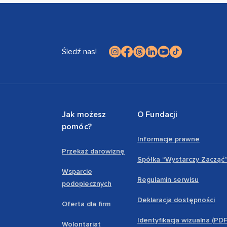
Śledź nas!
Jak możesz
O Fundacji
pomóc?
Informacje prawne
Przekaż darowiznę
Spółka “Wystarczy Zacząć
Wsparcie
Regulamin serwisu
podopiecznych
Deklaracja dostępności
Oferta dla firm
Identyfikacja wizualna (PD
Wolontariat