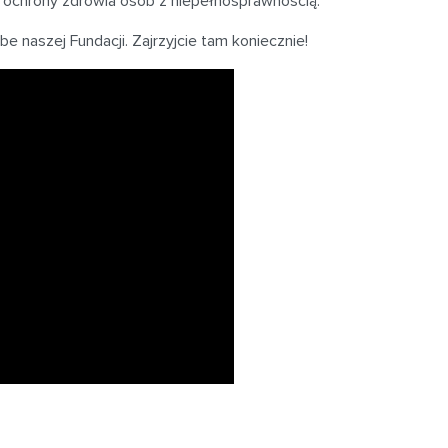
ą ochrony zdrowia osób z niepełnosprawnością.
 naszej Fundacji. Zajrzyjcie tam koniecznie!