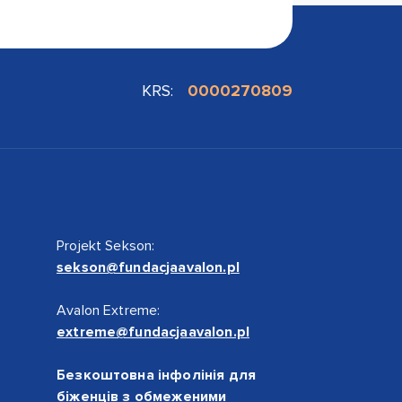
KRS:
0000270809
Projekt Sekson:
sekson@fundacjaavalon.pl
Avalon Extreme:
extreme@fundacjaavalon.pl
Безкоштовна інфолінія для
біженців з обмеженими