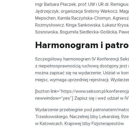
mgr Barbara Płaczek, prof. UW i UR dr. Remigius
Jędrzejczyk, organizacja Srebrny Warkocz, Maga
Mepschen, Kamila Raczyńska-Chomyn, Agniesz
Rozmysłowicz, Kinga Sankowska, Łukasz Krysa, 
Sosnowska, Bogumiła Siedlecka-Goślicka, Pawe
Harmonogram i patron
Szczegółowy harmonogram IV Konferencji Sekso
z niepełnosprawnością ruchową dostępny jest
można zapisać się na wydarzenie. Udział w konf
miejsc, wymaga uprzedniej rejestracji. Wydarze
[button link=”https://www.sekson.pl/konferencj
newwindow=”yes”] Zapisz się i weź udział w IV
Wydarzenie przebiegnie pod patronatem/matro
Trzaskowskiego, Naczelnej Izby Lekarskiej, Rz
w Katowicach, Krajowej Izby Fizjoterapeutów.