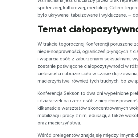
wzmacniana jest chociażby przez brak reprezen
społecznej, kulturowej, medialnej. Celem tegor
było ukrywane, tabuizowane i wykluczane. – do
Temat ciałopozytywno
W trakcie tegorocznej Konferencji poruszone 
niepełnosprawności, ograniczeń płynących z ci
i wsparcia osób z zaburzeniami seksualnymi, wyk
zostanie poświęcone ciałopozytywności w róż
cielesności i obrazie ciała w czasie dojrzewania
macierzyństwa, również tych trudnych, bo zwi
Konferencja Sekson to dwa dni wypełnione prele
i działaczek na rzecz osób z niepełnosprawnoś
kilkanaście warsztatów skoncentrowanych wokół
mobilizacji i pracy z nim, edukacji, a także wokó
oraz macierzyństwa.
Wśród prelegentów znajdą się między innymi: dr n