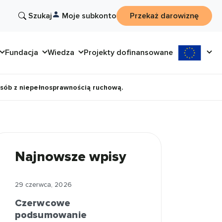
Szukaj
Moje subkonto
Przekaż darowiznę
Fundacja
Wiedza
Projekty dofinansowane
 osób z niepełnosprawnością ruchową.
Najnowsze wpisy
29 czerwca, 2026
Czerwcowe
podsumowanie