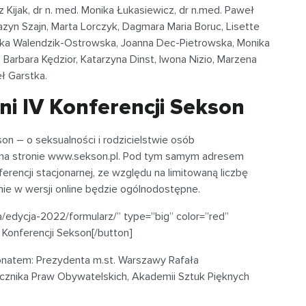
z Kijak, dr n. med. Monika Łukasiewicz, dr n.med. Paweł
zyn Szajn, Marta Lorczyk, Dagmara Maria Boruc, Lisette
ka Walendzik-Ostrowska, Joanna Dec-Pietrowska, Monika
Barbara Kędzior, Katarzyna Dinst, Iwona Nizio, Marzena
ł Garstka.
i IV Konferencji Sekson
n – o seksualności i rodzicielstwie osób
 na stronie www.sekson.pl. Pod tym samym adresem
erencji stacjonarnej, ze względu na limitowaną liczbę
nie w wersji online będzie ogólnodostępne.
a/edycja-2022/formularz/” type=”big” color=”red”
 Konferencji Sekson[/button]
natem: Prezydenta m.st. Warszawy Rafała
ecznika Praw Obywatelskich, Akademii Sztuk Pięknych