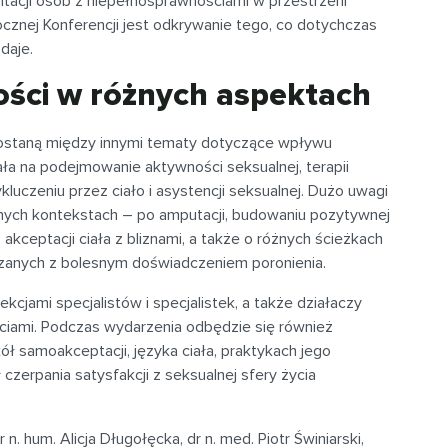
tacji osób z niepełnosprawnościami w przestrzeni
ocznej Konferencji jest odkrywanie tego, co dotychczas
daje.
ści w różnych aspektach
zostaną między innymi tematy dotyczące wpływu
ała na podejmowanie aktywności seksualnej, terapii
luczeniu przez ciało i asystencji seksualnej. Dużo uwagi
nych kontekstach – po amputacji, budowaniu pozytywnej
, akceptacji ciała z bliznami, a także o różnych ścieżkach
ązanych z bolesnym doświadczeniem poronienia.
kcjami specjalistów i specjalistek, a także działaczy
ciami. Podczas wydarzenia odbędzie się również
 samoakceptacji, języka ciała, praktykach jego
ł czerpania satysfakcji z seksualnej sfery życia
. hum. Alicja Długołęcka, dr n. med. Piotr Świniarski,