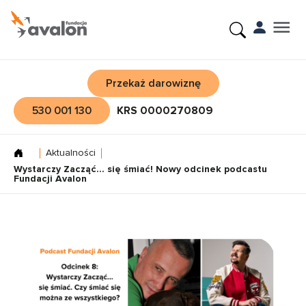
Przekaż darowiznę
530 001 130
KRS 0000270809
Aktualności
Wystarczy Zacząć… się śmiać! Nowy odcinek podcastu
Fundacji Avalon