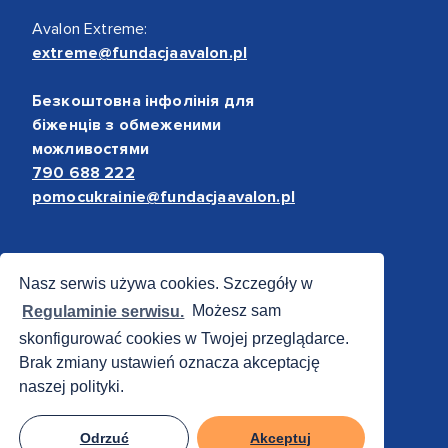
Avalon Extreme:
extreme@fundacjaavalon.pl
Безкоштовна інфолінія для
біженців з обмеженими
можливостями
790 688 222
pomocukrainie@fundacjaavalon.pl
Bezpieczne płatności
Nasz serwis używa cookies. Szczegóły w
Regulaminie serwisu.
Możesz sam
skonfigurować cookies w Twojej przeglądarce.
Brak zmiany ustawień oznacza akceptację
naszej polityki.
Odrzuć
Akceptuj
© 2012 - 2026 Fundacja Avalon