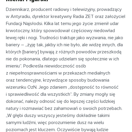
Dziennikarz, producent radiowy i telewizyjny, prowadzący
w Antyradiu, dyrektor kreatywny Radia ZET oraz założyciel
Fundacji Najsłodsi. Kilka lat temu jego życie zmienił udar
krwotoczny, który spowodował częściowy niedowład
lewej ręki i nogi. Trudności traktuje jako wyzwania, nie jako
bariery – „żyję tak, jakby ich nie było, ale widzę innych, dla
których [bariery] bywają z różnych powodów przeszkodą
nie do pokonania, dlatego udzielam się społecznie w ich
imieniu”. Podkreśla niewidoczność osób
z niepełnosprawnościami w przekazach medialnych
oraz tendencyjne, krzywdzące sposoby budowania
wizerunku OzN. Jego zdaniem „dostępność to równość
i sprawiedliwość dla wszystkich”. By zmiany mogły się
dokonać, należy odnosić się do lepszej części ludzkiej
natury i rozmawiać bez zahamowań o swoich potrzebach.
„W głębi duszy wszyscy jesteśmy dokładnie takimi
samymi ludźmi, więc porozumienie dusz na wielu
poziomach jest kluczem. Oczywiście bywają ludzie