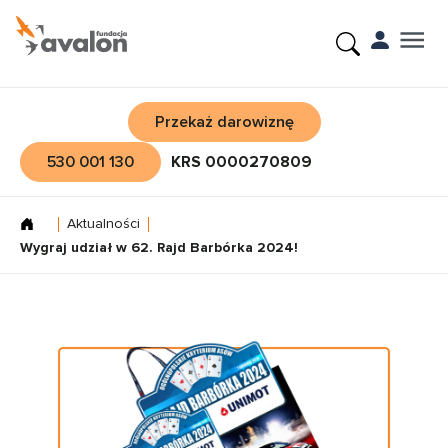
Przekaż darowiznę
530 001 130
KRS 0000270809
Aktualności
Wygraj udział w 62. Rajd Barbórka 2024!