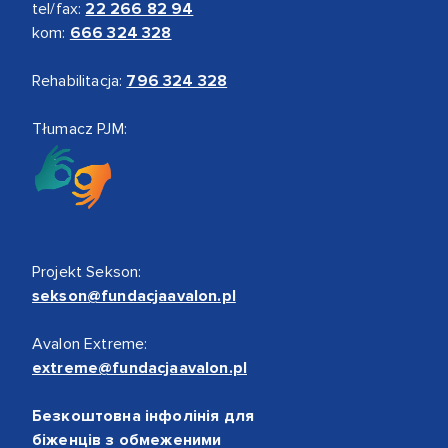
tel/fax:
22 266 82 94
kom:
666 324 328
Rehabilitacja:
796 324 328
Tłumacz PJM:
Projekt Sekson:
sekson@fundacjaavalon.pl
Avalon Extreme:
extreme@fundacjaavalon.pl
Безкоштовна інфолінія для
біженців з обмеженими