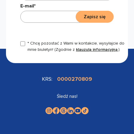
E-mail*
Zapisz się
* Chcę pozostać z Wami w kontakcie, wysyłajcie do
mnie biuletyn!
(Zgodnie z
klauzulą informacyjną
.)
KRS:
0000270809
Śledź nas!