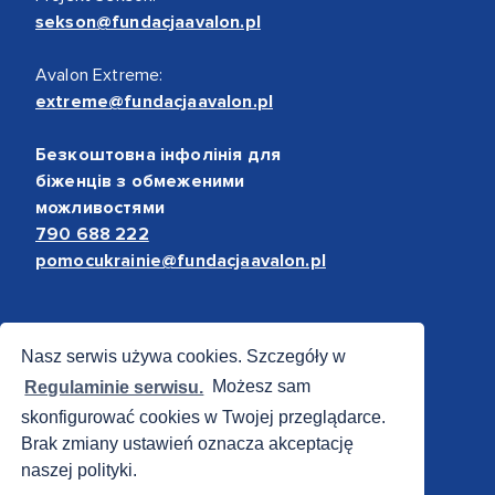
sekson@fundacjaavalon.pl
Avalon Extreme:
extreme@fundacjaavalon.pl
Безкоштовна інфолінія для
біженців з обмеженими
можливостями
790 688 222
pomocukrainie@fundacjaavalon.pl
Bezpieczne płatności
Nasz serwis używa cookies. Szczegóły w
Regulaminie serwisu.
Możesz sam
skonfigurować cookies w Twojej przeglądarce.
Brak zmiany ustawień oznacza akceptację
naszej polityki.