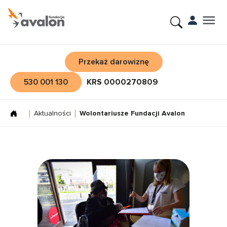
Przekaż darowiznę
530 001 130
KRS 0000270809
Aktualności
Wolontariusze Fundacji Avalon