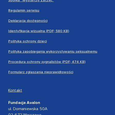
Spółka “Wystarczy Zacząć”
Regulamin serwisu
Deklaracja dostępności
Identyfikacja wizualna (PDF; 580 KB)
Polityka ochrony dzieci
Polityka zapobiegania wykorzystywaniu seksualnemu
Procedura ochrony sygnalistów (PDF; 474 KB)
Formularz zgłaszania nieprawidłowości
Kontakt
Fundacja Avalon
ul. Domaniewska 50A
02-672 Warszawa