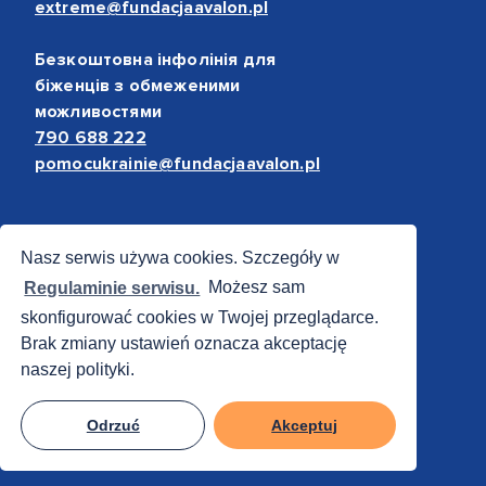
extreme@fundacjaavalon.pl
Безкоштовна інфолінія для
біженців з обмеженими
можливостями
790 688 222
pomocukrainie@fundacjaavalon.pl
Bezpieczne płatności
Nasz serwis używa cookies. Szczegóły w
Regulaminie serwisu.
Możesz sam
skonfigurować cookies w Twojej przeglądarce.
Brak zmiany ustawień oznacza akceptację
naszej polityki.
Odrzuć
Akceptuj
© 2012 - 2026 Fundacja Avalon