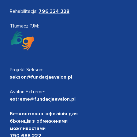
Rehabilitacja:
796 324 328
Tłumacz PJM:
Projekt Sekson:
sekson@fundacjaavalon.pl
Avalon Extreme:
extreme@fundacjaavalon.pl
Безкоштовна інфолінія для
біженців з обмеженими
можливостями
790 688 222