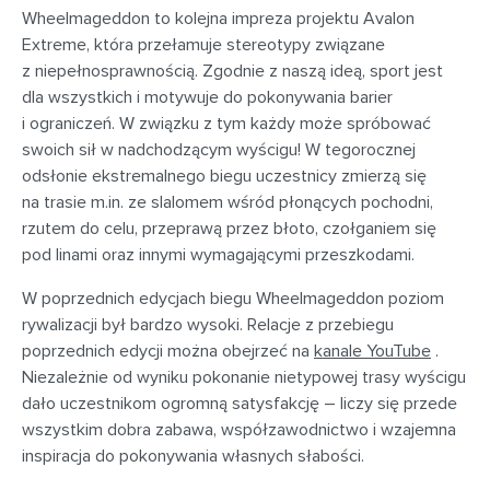
Wheelmageddon to kolejna impreza projektu Avalon
Extreme, która przełamuje stereotypy związane
z niepełnosprawnością. Zgodnie z naszą ideą, sport jest
dla wszystkich i motywuje do pokonywania barier
i ograniczeń. W związku z tym każdy może spróbować
swoich sił w nadchodzącym wyścigu! W tegorocznej
odsłonie ekstremalnego biegu uczestnicy zmierzą się
na trasie m.in. ze slalomem wśród płonących pochodni,
rzutem do celu, przeprawą przez błoto, czołganiem się
pod linami oraz innymi wymagającymi przeszkodami.
W poprzednich edycjach biegu Wheelmageddon poziom
rywalizacji był bardzo wysoki. Relacje z przebiegu
poprzednich edycji można obejrzeć na
kanale YouTube
.
Niezależnie od wyniku pokonanie nietypowej trasy wyścigu
dało uczestnikom ogromną satysfakcję – liczy się przede
wszystkim dobra zabawa, współzawodnictwo i wzajemna
inspiracja do pokonywania własnych słabości.