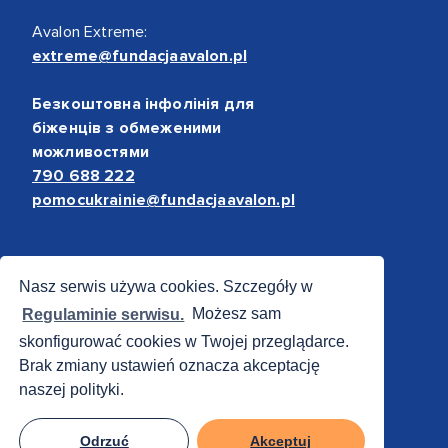
Avalon Extreme:
extreme@fundacjaavalon.pl
Безкоштовна інфолінія для
біженців з обмеженими
можливостями
790 688 222
pomocukrainie@fundacjaavalon.pl
Bezpieczne płatności
Nasz serwis używa cookies. Szczegóły w
Regulaminie serwisu.
Możesz sam
skonfigurować cookies w Twojej przeglądarce.
Brak zmiany ustawień oznacza akceptację
naszej polityki.
Odrzuć
Akceptuj
© 2012 - 2026 Fundacja Avalon