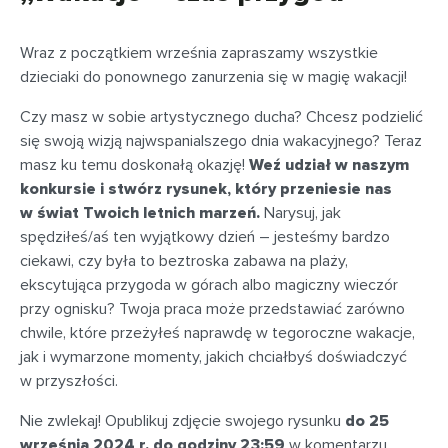
Wraz z początkiem września zapraszamy wszystkie
dzieciaki do ponownego zanurzenia się w magię wakacji!
Czy masz w sobie artystycznego ducha? Chcesz podzielić
się swoją wizją najwspanialszego dnia wakacyjnego? Teraz
masz ku temu doskonałą okazję!
Weź udział w naszym
konkursie i stwórz rysunek, który przeniesie nas
w świat Twoich letnich marzeń.
Narysuj, jak
spędziłeś/aś ten wyjątkowy dzień – jesteśmy bardzo
ciekawi, czy była to beztroska zabawa na plaży,
ekscytująca przygoda w górach albo magiczny wieczór
przy ognisku? Twoja praca może przedstawiać zarówno
chwile, które przeżyłeś naprawdę w tegoroczne wakacje,
jak i wymarzone momenty, jakich chciałbyś doświadczyć
w przyszłości.
Nie zwlekaj! Opublikuj zdjęcie swojego rysunku
do 25
września 2024 r. do godziny 23:59
w komentarzu