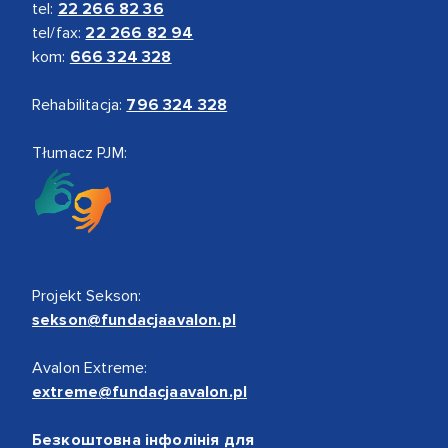
tel:
22 266 82 36
tel/fax:
22 266 82 94
kom:
666 324 328
Rehabilitacja:
796 324 328
Tłumacz PJM:
Projekt Sekson:
sekson@fundacjaavalon.pl
Avalon Extreme:
extreme@fundacjaavalon.pl
Безкоштовна інфолінія для