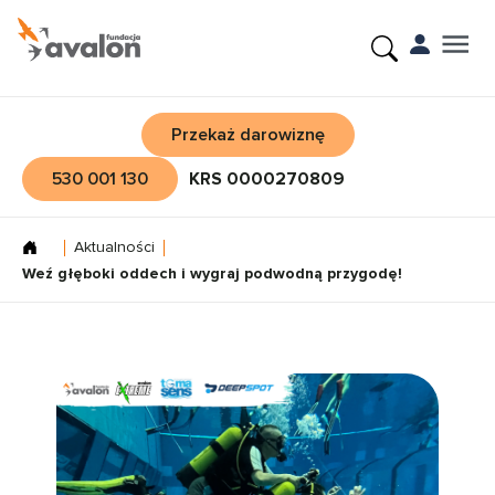
Przekaż darowiznę
530 001 130
KRS 0000270809
Aktualności
Weź głęboki oddech i wygraj podwodną przygodę!