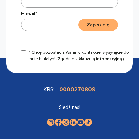
E-mail*
Zapisz się
* Chcę pozostać z Wami w kontakcie, wysyłajcie do
mnie biuletyn!
(Zgodnie z
klauzulą informacyjną
.)
KRS:
0000270809
Śledź nas!