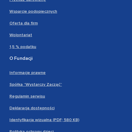
Wsparcie podopiecznych
Oferta dla firm
Wolontariat
1,5 % podatku
O Fundacji
Informacje prawne
Spółka “Wystarczy Zacząć”
Regulamin serwisu
Deklaracja dostępności
Identyfikacja wizualna (PDF; 580 KB)
Polityka ochrony dzieci