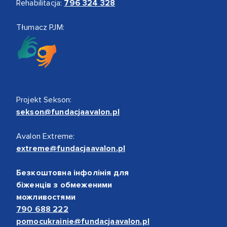
Rehabilitacja:
796 324 328
Tłumacz PJM:
Projekt Sekson:
sekson@fundacjaavalon.pl
Avalon Extreme:
extreme@fundacjaavalon.pl
Безкоштовна інфолінія для
біженців з обмеженими
можливостями
790 688 222
pomocukrainie@fundacjaavalon.pl