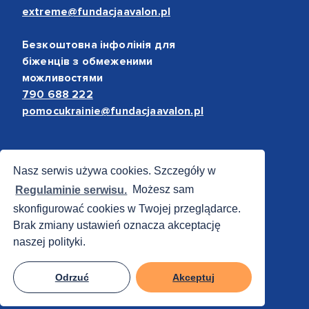
extreme@fundacjaavalon.pl
Безкоштовна інфолінія для
біженців з обмеженими
можливостями
790 688 222
pomocukrainie@fundacjaavalon.pl
Bezpieczne płatności
Nasz serwis używa cookies. Szczegóły w
Regulaminie serwisu.
Możesz sam
skonfigurować cookies w Twojej przeglądarce.
Brak zmiany ustawień oznacza akceptację
naszej polityki.
Odrzuć
Akceptuj
© 2012 - 2026 Fundacja Avalon