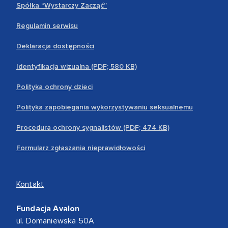
Spółka “Wystarczy Zacząć”
Regulamin serwisu
Deklaracja dostępności
Identyfikacja wizualna (PDF; 580 KB)
Polityka ochrony dzieci
Polityka zapobiegania wykorzystywaniu seksualnemu
Procedura ochrony sygnalistów (PDF; 474 KB)
Formularz zgłaszania nieprawidłowości
Kontakt
Fundacja Avalon
ul. Domaniewska 50A