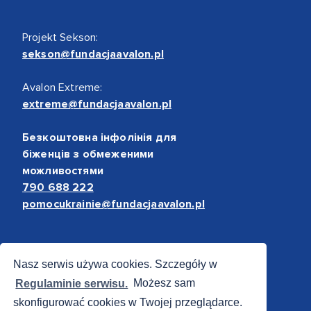
Projekt Sekson:
sekson@fundacjaavalon.pl
Avalon Extreme:
extreme@fundacjaavalon.pl
Безкоштовна інфолінія для
біженців з обмеженими
можливостями
790 688 222
pomocukrainie@fundacjaavalon.pl
Bezpieczne płatności
Nasz serwis używa cookies. Szczegóły w
Regulaminie serwisu.
Możesz sam
skonfigurować cookies w Twojej przeglądarce.