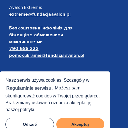
Avalon Extreme:
extreme@fundacjaavalon.pl
Безкоштовна інфолінія для
біженців з обмеженими
можливостями
790 688 222
pomocukrainie@fundacjaavalon.pl
Bezpieczne płatności
Nasz serwis używa cookies. Szczegóły w
Regulaminie serwisu.
Możesz sam
skonfigurować cookies w Twojej przeglądarce.
Brak zmiany ustawień oznacza akceptację
naszej polityki.
Odrzuć
Akceptuj
© 2012 - 2026 Fundacja Avalon