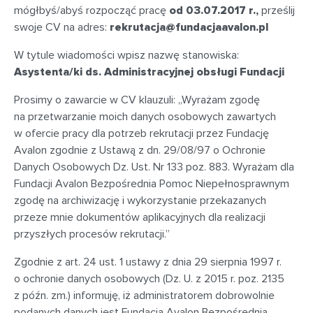
mógłbyś/abyś rozpocząć pracę
od 03.07.2017 r.,
prześlij
swoje CV na adres:
rekrutacja@fundacjaavalon.pl
W tytule wiadomości wpisz nazwę stanowiska:
Asystenta/ki ds. Administracyjnej obsługi Fundacji
Prosimy o zawarcie w CV klauzuli: „Wyrażam zgodę
na przetwarzanie moich danych osobowych zawartych
w ofercie pracy dla potrzeb rekrutacji przez Fundację
Avalon zgodnie z Ustawą z dn. 29/08/97 o Ochronie
Danych Osobowych Dz. Ust. Nr 133 poz. 883. Wyrażam dla
Fundacji Avalon Bezpośrednia Pomoc Niepełnosprawnym
zgodę na archiwizację i wykorzystanie przekazanych
przeze mnie dokumentów aplikacyjnych dla realizacji
przyszłych procesów rekrutacji.”
Zgodnie z art. 24 ust. 1 ustawy z dnia 29 sierpnia 1997 r.
o ochronie danych osobowych (Dz. U. z 2015 r. poz. 2135
z późn. zm.) informuję, iż administratorem dobrowolnie
podanych danych jest Fundacja Avalon Bezpośrednia