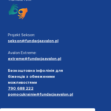
Projekt Sekson:
sekson@fundacjaavalon.pl
Avalon Extreme:
extreme@fundacjaavalon.pl
Безкоштовна інфолінія для
біженців з обмеженими
можливостями
790 688 222
pomocukrainie@fundacjaavalon.pl