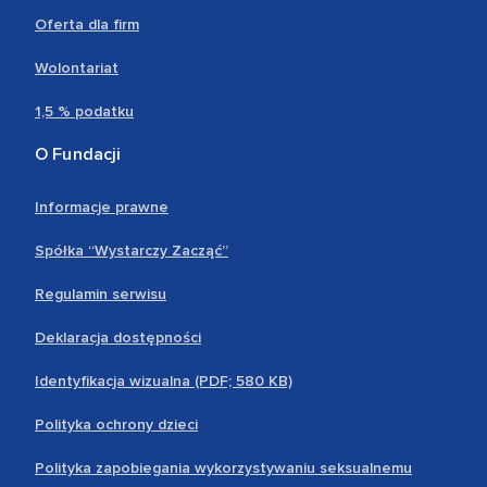
Oferta dla firm
Wolontariat
1,5 % podatku
O Fundacji
Informacje prawne
Spółka “Wystarczy Zacząć”
Regulamin serwisu
Deklaracja dostępności
Identyfikacja wizualna (PDF; 580 KB)
Polityka ochrony dzieci
Polityka zapobiegania wykorzystywaniu seksualnemu