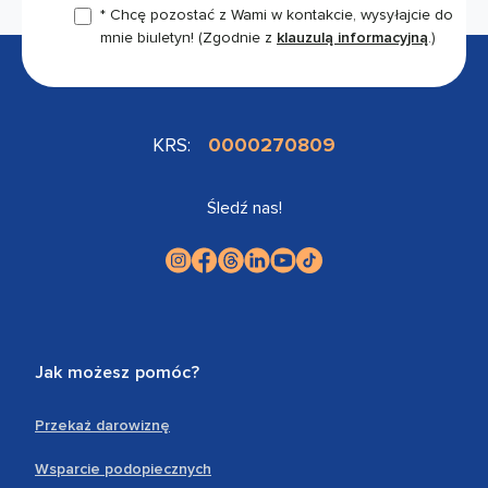
* Chcę pozostać z Wami w kontakcie, wysyłajcie do
mnie biuletyn!
(Zgodnie z
klauzulą informacyjną
.)
KRS:
0000270809
Śledź nas!
Jak możesz pomóc?
Przekaż darowiznę
Wsparcie podopiecznych