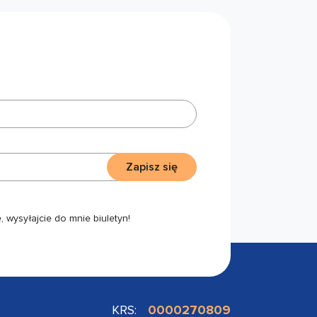
Zapisz się
 wysyłajcie do mnie biuletyn!
KRS:
0000270809