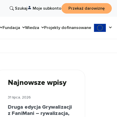
Szukaj
Moje subkonto
Przekaż darowiznę
Fundacja
Wiedza
Projekty dofinansowane
Najnowsze wpisy
31 lipca, 2026
Druga edycja Grywalizacji
z FaniMani – rywalizacja,