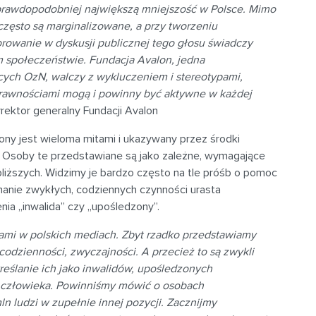
prawdopodobniej największą mniejszość w Polsce. Mimo
 często są marginalizowane, a przy tworzeniu
rowanie w dyskusji publicznej tego głosu świadczy
ym społeczeństwie. Fundacja Avalon, jedna
ących OzN, walczy z wykluczeniem i stereotypami,
rawnościami mogą i powinny być aktywne w każdej
ektor generalny Fundacji Avalon
ny jest wieloma mitami i ukazywany przez środki
Osoby te przedstawiane są jako zależne, wymagające
jbliższych. Widzimy je bardzo często na tle próśb o pomoc
onanie zwykłych, codziennych czynności urasta
ia „inwalida” czy „upośledzony”.
ami w polskich mediach. Zbyt rzadko przedstawiamy
odzienności, zwyczajności. A przecież to są zwykli
kreślanie ich jako inwalidów, upośledzonych
je człowieka. Powinniśmy mówić o osobach
n ludzi w zupełnie innej pozycji. Zacznijmy