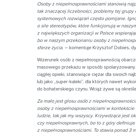
Osoby z niepełnosprawnościami stanowią naj
tak znaczącej liczebności, problemy tej grupy
systemowych rozwiązań często pomijane. Igno
o sile stereotypów, które funkcjonują w nasz
z największych organizacji w Polsce wspieraj
bo w naszym przekonaniu osoby z niepełnosp
sferze życia.
– komentuje Krzysztof Dobies, dyr
Wizerunek osób z niepełnosprawnością obarczo
masowego przekazu w sposób spolaryzowany. 
ciągłej opieki, stanowiące ciężar dla swoich na
lub jako „super-kaleki”, dla których nawet wyk
do bohaterskiego czynu. Wciąż żywe są określen
Za mało jest głosu osób z niepełnosprawności
osoby z niepełnosprawnościami w kontekście c
ludzie, tak jak my wszyscy. Krzywdzące jest o
czy niepełnosprawnych, bo to z góry definiu
z niepełnosprawnościami. To stawia ponad 3 ml