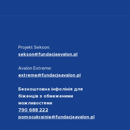
Projekt Sekson:
sekson@fundacjaavalon.pl
Avalon Extreme:
extreme@fundacjaavalon.pl
Безкоштовна інфолінія для
біженців з обмеженими
можливостями
790 688 222
pomocukrainie@fundacjaavalon.pl