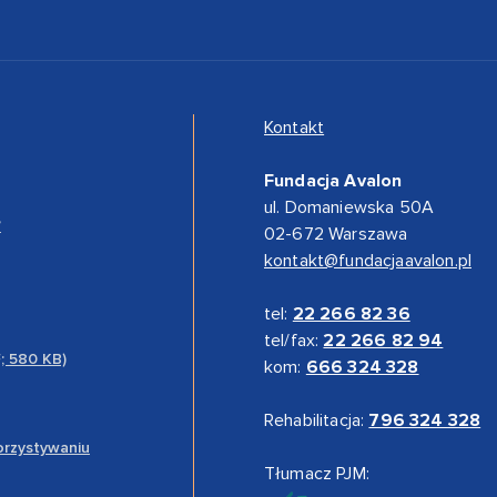
Kontakt
Fundacja Avalon
ul. Domaniewska 50A
”
02-672 Warszawa
kontakt@fundacjaavalon.pl
tel:
22 266 82 36
tel/fax:
22 266 82 94
F; 580 KB)
kom:
666 324 328
Rehabilitacja:
796 324 328
orzystywaniu
Tłumacz PJM: