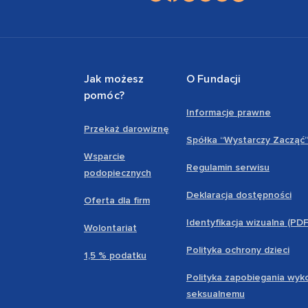
Jak możesz
O Fundacji
pomóc?
Informacje prawne
Przekaż darowiznę
Spółka “Wystarczy Zacząć
Wsparcie
Regulamin serwisu
podopiecznych
Deklaracja dostępności
Oferta dla firm
Identyfikacja wizualna (PD
Wolontariat
Polityka ochrony dzieci
1,5 % podatku
Polityka zapobiegania wyk
seksualnemu