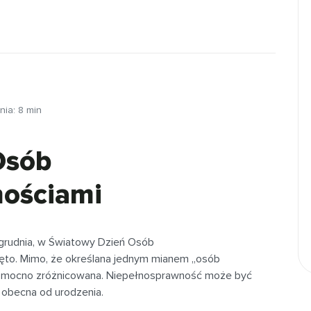
nia:
8
min
Osób
nościami
 grudnia, w Światowy Dzień Osób
ęto. Mimo, że określana jednym mianem „osób
st mocno zróżnicowana. Niepełnosprawność może być
b obecna od urodzenia.