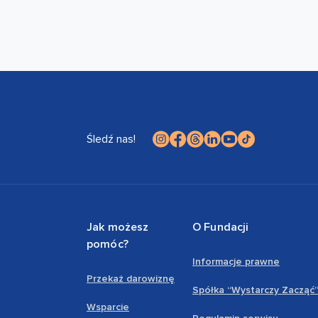
Śledź nas!
Jak możesz
O Fundacji
pomóc?
Informacje prawne
Przekaż darowiznę
Spółka “Wystarczy Zacząć
Wsparcie