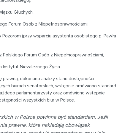
Ciechowskiego),
wiązku Głuchych,
iego Forum Osób z Niepełnosprawnościami,
 Pozorom (przy wsparciu asystenta osobistego p. Pawła
z Polskiego Forum Osób z Niepełnosprawnościami,
Instytut Niezależnego Życia.
ę prawną, dokonano analizy stanu dostępności
ających biurach senatorskich, wstępnie omówiono standard
 każdego parlamentarzysty oraz omówiono wstępnie
stępności wszystkich biur w Polsce.
rskich w Polsce powinna być standardem. Jeśli
nia prawne, które nakładają obowiązek
 państwowe, placówki samorządowe czy wiele