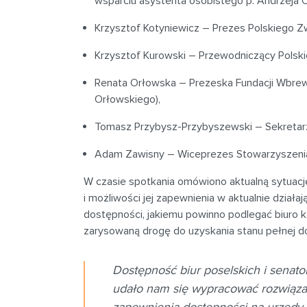
wsparciu asystenta osobistego p. Andrzeja 
Krzysztof Kotyniewicz – Prezes Polskiego Z
Krzysztof Kurowski – Przewodniczący Polsk
Renata Orłowska – Prezeska Fundacji Wbrew
Orłowskiego),
Tomasz Przybysz-Przybyszewski – Sekretar
Adam Zawisny – Wiceprezes Stowarzyszenia 
W czasie spotkania omówiono aktualną sytuacj
i możliwości jej zapewnienia w aktualnie dział
dostępności, jakiemu powinno podlegać biuro
zarysowaną drogę do uzyskania stanu pełnej do
Dostępność biur poselskich i senato
udało nam się wypracować rozwiąza
zapewnienia dostępności na urzędy