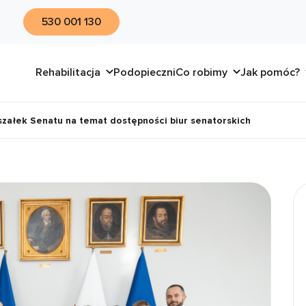
530 001 130
Rehabilitacja
Podopieczni
Co robimy
Jak pomóc?
szałek Senatu na temat dostępności biur senatorskich