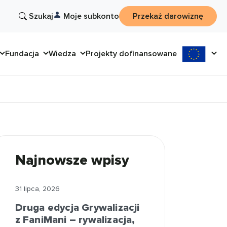
Szukaj
Moje subkonto
Przekaż darowiznę
Fundacja
Wiedza
Projekty dofinansowane
Najnowsze wpisy
31 lipca, 2026
Druga edycja Grywalizacji
z FaniMani – rywalizacja,