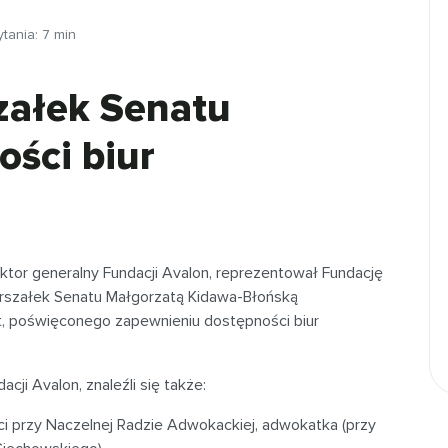
ytania:
7
min
załek Senatu
ości biur
ktor generalny Fundacji Avalon, reprezentował Fundację
arszałek Senatu Małgorzatą Kidawa-Błońską
t, poświęconego zapewnieniu dostępności biur
cji Avalon, znaleźli się także:
 przy Naczelnej Radzie Adwokackiej, adwokatka (przy