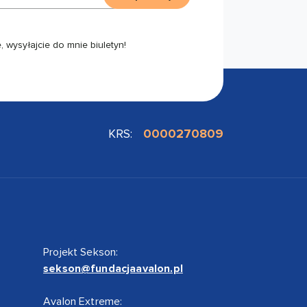
 wysyłajcie do mnie biuletyn!
KRS:
0000270809
Projekt Sekson:
sekson@fundacjaavalon.pl
Avalon Extreme: