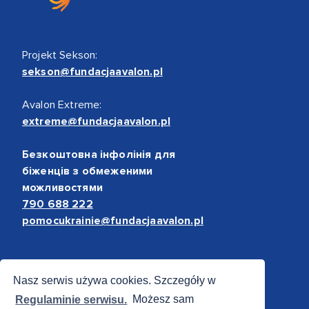
Projekt Sekson:
sekson@fundacjaavalon.pl
Avalon Extreme:
extreme@fundacjaavalon.pl
Безкоштовна інфолінія для
біженців з обмеженими
можливостями
790 688 222
pomocukrainie@fundacjaavalon.pl
Bezpieczne płatności
Nasz serwis używa cookies. Szczegóły w
Regulaminie serwisu.
Możesz sam