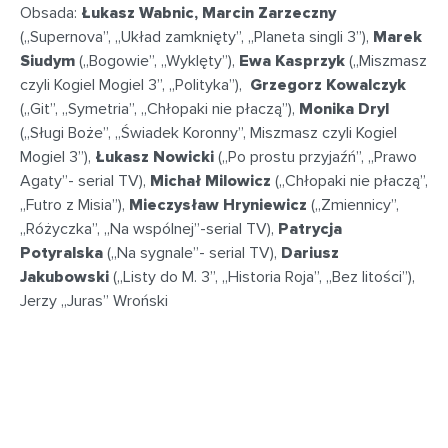
Obsada:
Łukasz Wabnic, Marcin Zarzeczny
(„Supernova”, „Układ zamknięty”, „Planeta singli 3”),
Marek
Siudym
(„Bogowie”, „Wyklęty”),
Ewa Kasprzyk
(„Miszmasz
czyli Kogiel Mogiel 3”, „Polityka”),
Grzegorz Kowalczyk
(„Git”, „Symetria”, „Chłopaki nie płaczą”),
Monika Dryl
(„Sługi Boże”, „Świadek Koronny”, Miszmasz czyli Kogiel
Mogiel 3”),
Łukasz Nowicki
(„Po prostu przyjaźń”, „Prawo
Agaty”- serial TV),
Michał Milowicz
(„Chłopaki nie płaczą”,
„Futro z Misia”),
Mieczysław Hryniewicz
(„Zmiennicy”,
„Różyczka”, „Na wspólnej”-serial TV),
Patrycja
Potyralska
(„Na sygnale”- serial TV),
Dariusz
Jakubowski
(„Listy do M. 3”, „Historia Roja”, „Bez litości”),
Jerzy „Juras” Wroński