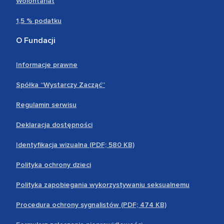
Wolontariat
1,5 % podatku
O Fundacji
Informacje prawne
Spółka “Wystarczy Zacząć”
Regulamin serwisu
Deklaracja dostępności
Identyfikacja wizualna (PDF; 580 KB)
Polityka ochrony dzieci
Polityka zapobiegania wykorzystywaniu seksualnemu
Procedura ochrony sygnalistów (PDF; 474 KB)